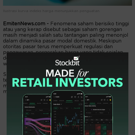
Ilustrasi kurva indeks harga menunjukkan penguatan.
EmitenNews.com -
Fenomena saham berisiko tinggi
atau yang kerap disebut sebagai saham gorengan
masih menjadi salah satu tantangan paling menonjol
dalam dinamika pasar modal domestik. Meskipun
otoritas pasar terus memperkuat regulasi dan
pengawasan, pergerakan harga yang tidak sejalan
dengan fundamental perusahaan tetap terjadi dari
waktu ke waktu.
Situasi ini menunjukkan bahwa sebagian investor,
terutama yang berpengalaman terbatas, masih
mudah terjebak dalam pola transaksi yang
manipulatif dan spekulatif.