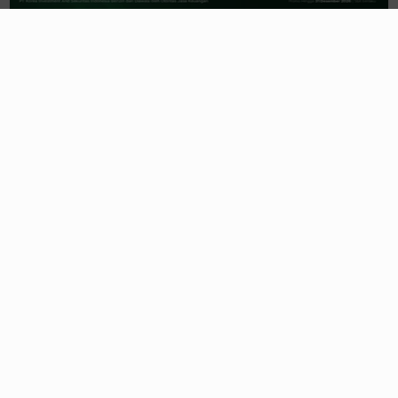
Aturan Free Float 15%: Ujian
Komitmen Emiten atau Potensi
Delisting?
08/08/2026, 09:00 WIB
Kendaraan Listrik Nasional:
Nyalakan Industri, Tegakkan Tata
Kelola
08/08/2026, 08:00 WIB
Sosok Paripurna Gubernur Bank
Sentral, Cermin Penjaga Stabilitas
Dunia
02/08/2026, 09:00 WIB