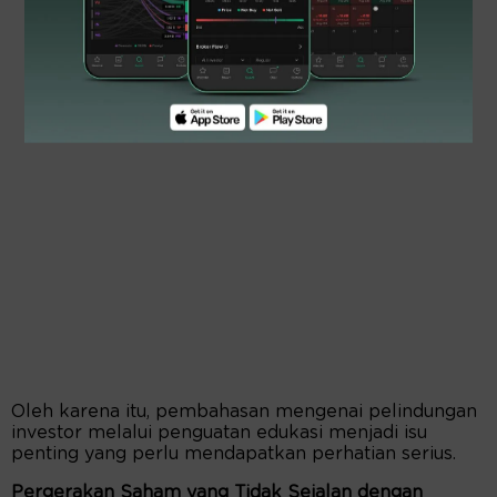
Oleh karena itu, pembahasan mengenai pelindungan
investor melalui penguatan edukasi menjadi isu
penting yang perlu mendapatkan perhatian serius.
Pergerakan Saham yang Tidak Sejalan dengan