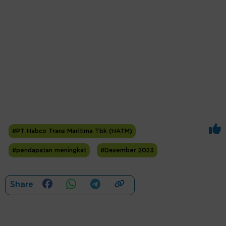
#PT Habco Trans Maritima Tbk (HATM)
#pendapatan meningkat
#Desember 2023
Share