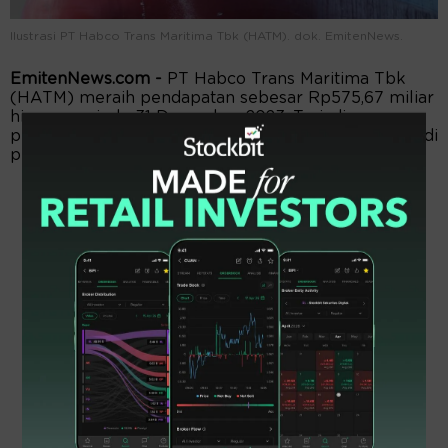
Ilustrasi PT Habco Trans Maritima Tbk (HATM). dok. EmitenNews.
EmitenNews.com -
PT Habco Trans Maritima Tbk
(HATM) meraih pendapatan sebesar Rp575,67 miliar
hingga periode 31 Desember 2023. Terjadi
peningkatan tajam dari pendapatan Rp371,32 miliar di
periode yang sama tahun sebelumnya.