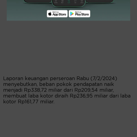
Laporan keuangan perseroan Rabu (7/2/2024)
menyebutkan, beban pokok pendapatan naik
menjadi Rp338,72 miliar dari Rp209,54 miliar,
membuat laba kotor diraih Rp236,95 miliar dari laba
kotor Rp161,77 miliar.