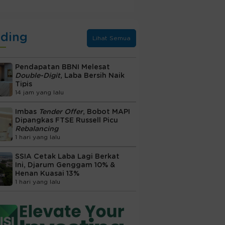
nding
Lihat Semua
Pendapatan BBNI Melesat
Double-Digit
, Laba Bersih Naik
Tipis
14 jam yang lalu
Imbas
Tender Offer
, Bobot MAPI
Dipangkas FTSE Russell Picu
Rebalancing
1 hari yang lalu
SSIA Cetak Laba Lagi Berkat
Ini, Djarum Genggam 10% &
Henan Kuasai 13%
1 hari yang lalu