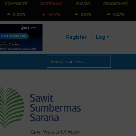
ITE
IDXTECHNO
IDXV30
ESGQKEHATI
IDXNON
0%
-0.17%
0.10%
0.27%
0.06
Register
Login