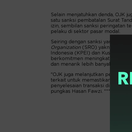
Selain menjatuhkan denda, OJK ju
satu sanksi pembatalan Surat Tan
izin, sembilan sanksi peringatan te
pelaku di sektor pasar modal.
Seiring dengan sanksi yang telah
Organization
(SRO) yakni Bursa Efe
Indonesia (KPEI) dan Kustodian Se
berkomitmen meningkatkan stabilit
dan menarik lebih banyak investor
"OJK juga melanjutkan penguatan 
terkait untuk memastikan transaks
penyelesaian transaksi di pasar mo
pungkas Hasan Fawzi. ***