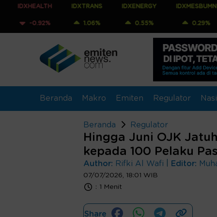
EALTH
IDXTRANS
IDXENERGY
IDXMESBUMN
IDX
.92%
1.06%
0.55%
0.29%
0.
Beranda
Makro
Emiten
Regulator
Nasi
Beranda
Regulator
Hingga Juni OJK Jatuh
kepada 100 Pelaku Pa
|
Author:
Rifki Al Wafi
Editor:
Muh
07/07/2026, 18:01 WIB
:
1 Menit
Share