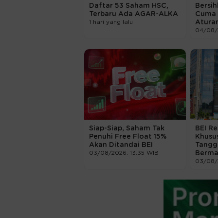
Daftar 53 Saham HSC,
Bersih
Terbaru Ada AGAR-ALKA
Cuma 3
1 hari yang lalu
Atura
04/08/
Siap-Siap, Saham Tak
BEI Re
Penuhi Free Float 15%
Khusu
Akan Ditandai BEI
Tangg
03/08/2026, 13:35 WIB
Berma
03/08/2