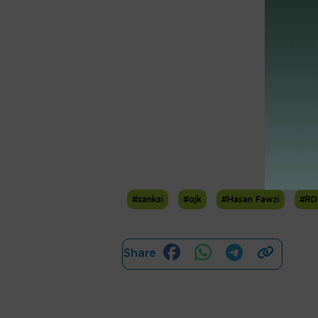
#sanksi
#ojk
#Hasan Fawzi
#RD
Share