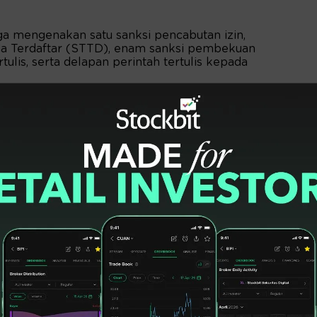
ga mengenakan satu sanksi pencabutan izin,
da Terdaftar (STTD), enam sanksi pembekuan
rtulis, serta delapan perintah tertulis kepada
 dijatuhkan, OJK bersama
Self-Regulatory
k Indonesia (BEI), Kliring Penjaminan Efek
ntral Efek Indonesia (KSEI) pun terus
as pasar agar tetap kredibel, berintegritas
.
koordinasi dengan SRO dan stakeholders
i perdagangan, manajemen risiko, dan
dal tetap dapat berjalan dengan baik,"