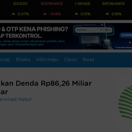
Q30
IDXFINANCE
I-GRADE
INFOBANK15
COMPOS
07%
-0.14%
0.13%
0.18%
0.0
onal
Rileks
Informasi
Opini
Riset
kan Denda Rp86,26 Miliar
sar
ammad Natsir