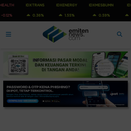
H
IDXTRANS
IDXENERGY
IDXMESBUMN
IDXQ30
0.36%
1.55%
0.59%
0.53%