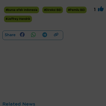
1
#bursa efek indonesia
#Direksi BEI
#Pemilu BEI
#Jeffrey Hendrik
Share
Related News