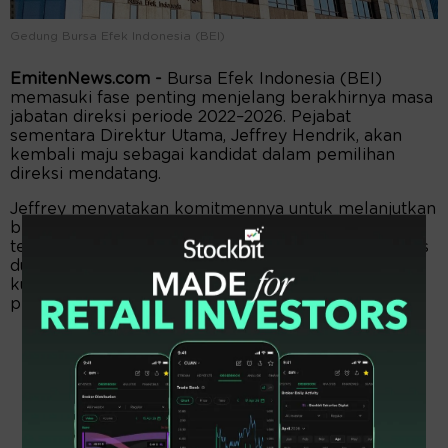
Gedung Bursa Efek Indonesia (BEI)
EmitenNews.com -
Bursa Efek Indonesia (BEI)
memasuki fase penting menjelang berakhirnya masa
jabatan direksi periode 2022–2026. Pejabat
sementara Direktur Utama, Jeffrey Hendrik, akan
kembali maju sebagai kandidat dalam pemilihan
direksi mendatang.
Jeffrey menyatakan komitmennya untuk melanjutkan
berbagai program strategis yang telah berjalan,
termasuk ambisi membawa BEI menjadi bursa kelas
dunia. Ia juga menegaskan pentingnya menjaga
kualitas pasar, khususnya dalam mendorong
perusahaan melantai di bursa.