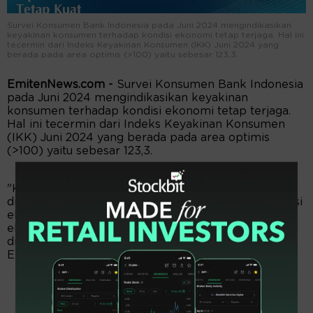
Survei Konsumen Bank Indonesia pada Juni 2024 mengindikasikan
keyakinan konsumen terhadap kondisi ekonomi tetap terjaga. Hal ini
tecermin dari Indeks Keyakinan Konsumen (IKK) Juni 2024 yang
berada pada area optimis (>100) yaitu sebesar 123,3.
EmitenNews.com -
Survei Konsumen Bank Indonesia
pada Juni 2024 mengindikasikan keyakinan
konsumen terhadap kondisi ekonomi tetap terjaga.
Hal ini tecermin dari Indeks Keyakinan Konsumen
(IKK) Juni 2024 yang berada pada area optimis
(>100) yaitu sebesar 123,3.
"Kuatnya keyakinan konsumen pada Juni 2024
didorong oleh keyakinan konsumen terhadap kondisi
ekonomi saat ini dan ekspektasi terhadap kondisi
ekonomi ke depan yang tetap optimis," demikian
disampaikan Kepala Departemen Komunikasi BI,
Erwin Haryono, dalam keterangan resminya.