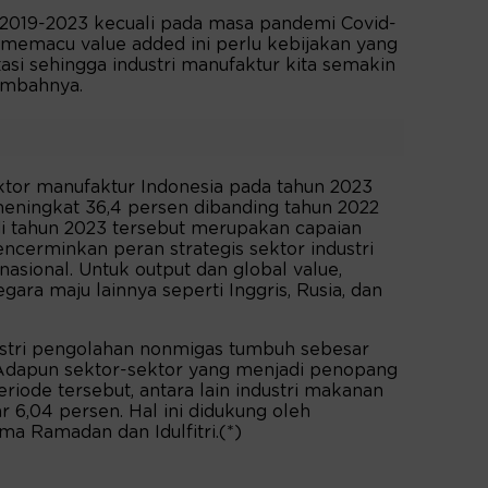
n 2019-2023 kecuali pada masa pandemi Covid-
 memacu value added ini perlu kebijakan yang
stasi sehingga industri manufaktur kita semakin
tambahnya.
tor manufaktur Indonesia pada tahun 2023
eningkat 36,4 persen dibanding tahun 2022
di tahun 2023 tersebut merupakan capaian
encerminkan peran strategis sektor industri
sional. Untuk output dan global value,
ara maju lainnya seperti Inggris, Rusia, dan
ustri pengolahan nonmigas tumbuh sebesar
. Adapun sektor-sektor yang menjadi penopang
eriode tersebut, antara lain industri makanan
6,04 persen. Hal ini didukung oleh
ma Ramadan dan Idulfitri.(*)