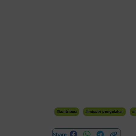
#kontribusi
#industri pengolahan
#
Share