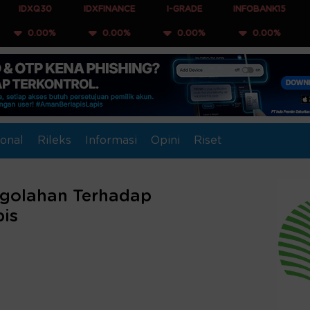
IDXFINANCE
I-GRADE
INFOBANK15
COMPOSIT
%
0.00%
0.00%
0.00%
0.00%
onal
Rileks
Informasi
Opini
Riset
engolahan Terhadap
is