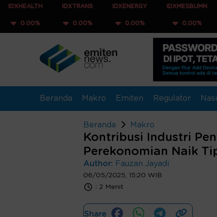
TH
IDXTRANS
IDXENERGY
IDXMESBUMN
IDXQ30
%
0.00%
0.00%
0.00%
0.00
Beranda
Makro
Emiten
Regulator
Nasi
Beranda
Makro
Kontribusi Industri P
Perekonomian Naik Tip
Author:
Fauzan Jayadi
06/05/2025, 15:20 WIB
:
2 Menit
Share