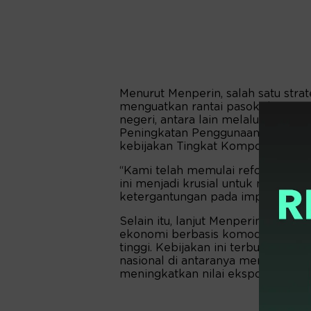
Menurut Menperin, salah satu strat
menguatkan rantai pasok dan men
negeri, antara lain melalui kebijaka
Peningkatan Penggunaan Produk 
kebijakan Tingkat Komponen Dal
“Kami telah memulai reformasi keb
ini menjadi krusial untuk mencipt
ketergantungan pada impor, dan pe
Selain itu, lanjut Menperin, hilir
ekonomi berbasis komoditas ment
tinggi. Kebijakan ini terbukti me
nasional di antaranya membuka la
meningkatkan nilai ekspor.