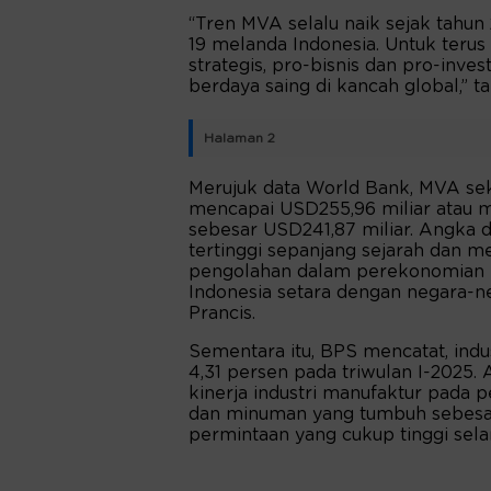
“Tren MVA selalu naik sejak tahu
19 melanda Indonesia. Untuk terus
strategis, pro-bisnis dan pro-inve
berdaya saing di kancah global,” 
Halaman 2
Merujuk data World Bank, MVA sek
mencapai USD255,96 miliar atau m
sebesar USD241,87 miliar. Angka 
tertinggi sepanjang sejarah dan m
pengolahan dalam perekonomian na
Indonesia setara dengan negara-neg
Prancis.
Sementara itu, BPS mencatat, ind
4,31 persen pada triwulan I-2025
kinerja industri manufaktur pada p
dan minuman yang tumbuh sebesar 
permintaan yang cukup tinggi sela