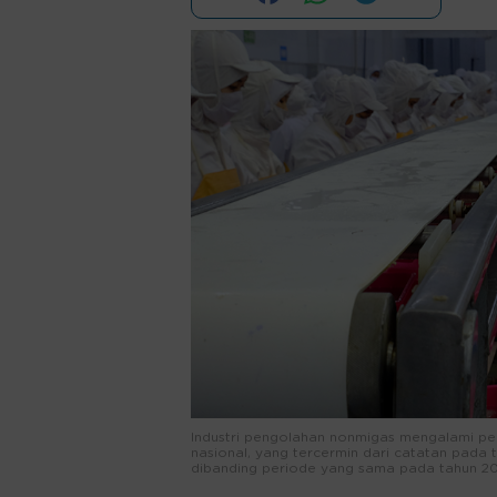
Industri pengolahan nonmigas mengalami pe
nasional, yang tercermin dari catatan pada t
dibanding periode yang sama pada tahun 20