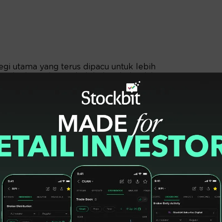
egi utama yang terus dipacu untuk lebih
ingkatkan nilai tambah bahan baku dalam
n hilirisasi industri dan optimalisasi program
Dalam Negeri (P3DN) yang diwujudkan dalam
am Negeri (TKDN).
ijakan TKDN sejak awal Januari 2025 lalu. Hal
akan nilai tambah di dalam negeri, mengurangi
nciptaan lapangan kerja,” tuturnya.
isasi adalah kunci untuk mengubah paradigma
ah menjadi produk yang bernilai tambah
mberikan efek yang luas bagi perekonomian
pangan kerja, memperluas investasi, dan