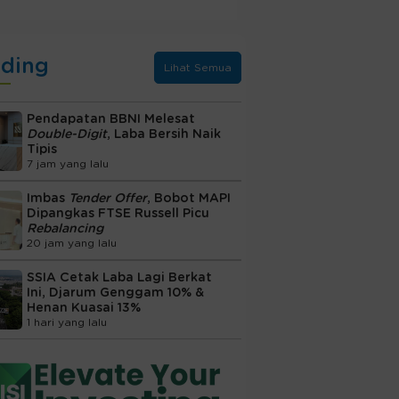
nding
Lihat Semua
Pendapatan BBNI Melesat
Double-Digit
, Laba Bersih Naik
Tipis
7 jam yang lalu
Imbas
Tender Offer
, Bobot MAPI
Dipangkas FTSE Russell Picu
Rebalancing
20 jam yang lalu
SSIA Cetak Laba Lagi Berkat
Ini, Djarum Genggam 10% &
Henan Kuasai 13%
1 hari yang lalu