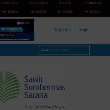
E
IDXTECHNO
IDXV30
ESGQKEHATI
IDXNONCY
0.00%
0.00%
0.00%
0.00
Register
Login