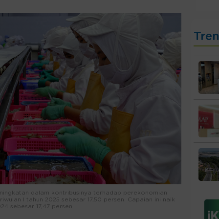
Tre
ningkatan dalam kontribusinya terhadap perekonomian
riwulan I tahun 2025 sebesar 17,50 persen. Capaian ini naik
24 sebesar 17,47 persen