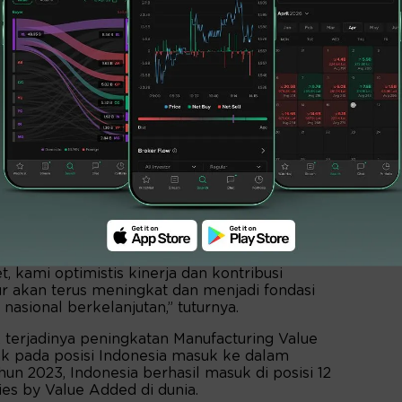
isasi, peningkatan TKDN, serta transformasi
et, kami optimistis kinerja dan kontribusi
r akan terus meningkat dan menjadi fondasi
sional berkelanjutan,” tuturnya.
 terjadinya peningkatan Manufacturing Value
k pada posisi Indonesia masuk ke dalam
un 2023, Indonesia berhasil masuk di posisi 12
es by Value Added di dunia.