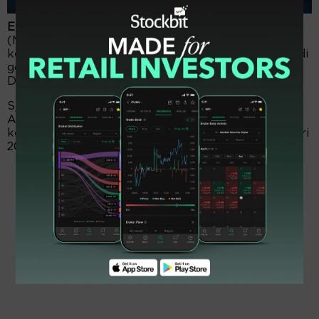
EmitenNews.com -
PT MAP Aktif Adiperkasa Tbk
(MAPA) melaporkan telah terjadi perubahan
kepemilikan saham didalam tubuh perseroan yang di
genggam oleh jajaran pengempu kebijakan atau
Direksi perseroan.
Sjeniwati Gusman selaku Direktur PT MAP Aktif
Adiperkasa Tbk. (MAPA) telah mengurangi porsi
kepemilikan sahamnya pada tanggal 8 dan 10 Januari
2024.