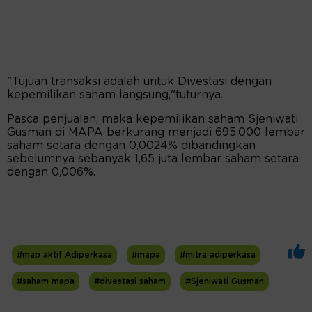
"Tujuan transaksi adalah untuk Divestasi dengan
kepemilikan saham langsung,"tuturnya.
Pasca penjualan, maka kepemilikan saham Sjeniwati
Gusman di MAPA berkurang menjadi 695.000 lembar
saham setara dengan 0,0024% dibandingkan
sebelumnya sebanyak 1,65 juta lembar saham setara
dengan 0,006%.
#map aktif Adiperkasa
#mapa
#mitra adiperkasa
#saham mapa
#divestasi saham
#Sjeniwati Gusman