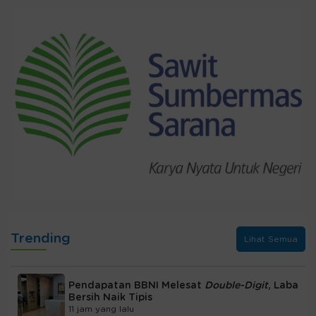
Trending
Lihat Semua
Pendapatan BBNI Melesat
Double-Digit
, Laba
Bersih Naik Tipis
11 jam yang lalu