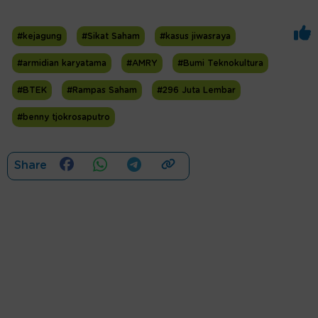
#kejagung
#Sikat Saham
#kasus jiwasraya
#armidian karyatama
#AMRY
#Bumi Teknokultura
#BTEK
#Rampas Saham
#296 Juta Lembar
#benny tjokrosaputro
Share