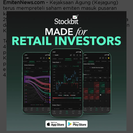
EmitenNews.com -
Kejaksaan Agung (Kejagung)
terus mempreteli saham emiten masuk pusaran
kasus Jiwasraya. Terbaru, Kejagung menyapu
296.026.100 helai. Saham sebanyak itu, diambil paksa
dari Bumi Teknokultura Unggul (BTEK), dan Armidian
Karyatama (ARMY).
Tepatnya, Kejagung melahap 46.101.200 helai alias
46,10 juta saham Armidian Karyatama. Dengan
pengambilalihan saham setara 0,51 persen itu,
Kejagung kini menyita 495,43 juta lembar atau 4,50
persen saham Armidian Karyatama. Bertambah dari
eksekusi pertama sebanyak 449,33 juta lembar atau
4,99 persen.