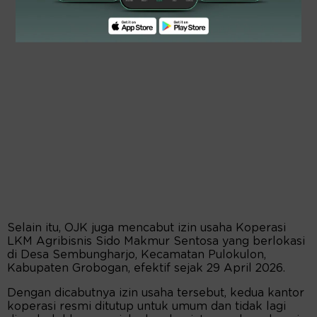
Selain itu, OJK juga mencabut izin usaha Koperasi
LKM Agribisnis Sido Makmur Sentosa yang berlokasi
di Desa Sembungharjo, Kecamatan Pulokulon,
Kabupaten Grobogan, efektif sejak 29 April 2026.
Dengan dicabutnya izin usaha tersebut, kedua kantor
koperasi resmi ditutup untuk umum dan tidak lagi