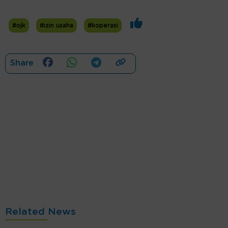
#ojk
#izin usaha
#koperasi
Share
Related News