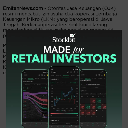
EmitenNews.com -
Otoritas Jasa Keuangan (OJK)
resmi mencabut izin usaha dua koperasi Lembaga
Keuangan Mikro (LKM) yang beroperasi di Jawa
Tengah. Kedua koperasi tersebut kini dilarang
menjalankan aktivitas usaha dan akan memasuki
proses likuidasi.
Pencabutan pertama dilakukan terhadap Koperasi
Lembaga Keuangan Mikro (LKM) Agribisnis Randu
Makmur yang beralamat di Desa Tegalrandu,
Kecamatan Srumbung, Kabupaten Magelang.
Keputusan pencabutan izin usaha tersebut berlaku
efektif sejak 4 Mei 2026.