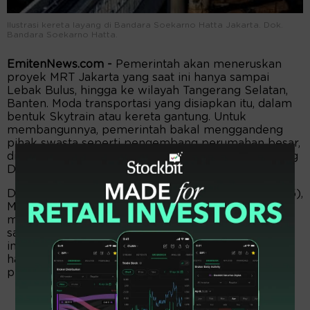
Ilustrasi kereta layang di Bandara Soekarno Hatta Jakarta. Dok.
Bandara Soekarno Hatta.
EmitenNews.com -
Pemerintah akan meneruskan
proyek MRT Jakarta yang saat ini hanya sampai
Lebak Bulus, hingga ke wilayah Tangerang Selatan,
Banten. Moda transportasi yang disiapkan itu, dalam
bentuk Skytrain atau kereta gantung. Untuk
membangunnya, pemerintah bakal menggandeng
pihak swasta seperti pengembang perumahan besar,
di antaranya Sinar Mas Group, pemilik Bumi Serpong
Damai (BSD). Investor luar negeri juga tertarik.
Dalam keterangannya yang dikutip Rabu (14/5/2025),
Menteri Perhubungan Dudy Purwagandhi
mengemukakan, pemerintah bakal menjalin kerja
sama dengan pengembang dalam pembangunan
infrastruktur tersebut. Manfaat proyek ini bukan
hanya dirasakan oleh warga perumahan dari
pengembang tersebut tetapi juga warga Tangsel.