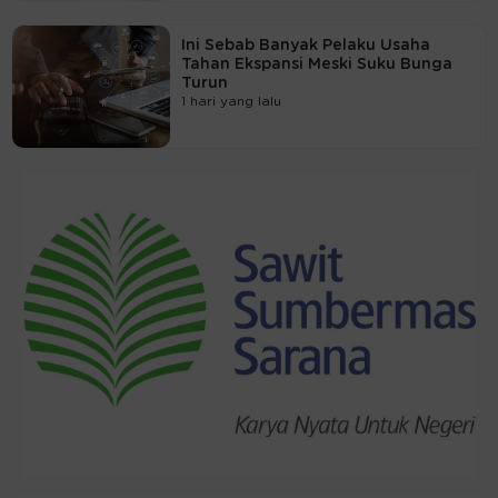
Ini Sebab Banyak Pelaku Usaha
Tahan Ekspansi Meski Suku Bunga
Turun
1 hari yang lalu