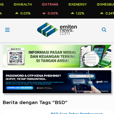
IDXHEALTH
IDXTRANS
IDXENERGY
IDXMESBUMN
0.03%
0.00%
1.22%
0.24%
Berita dengan Tags "BSD"