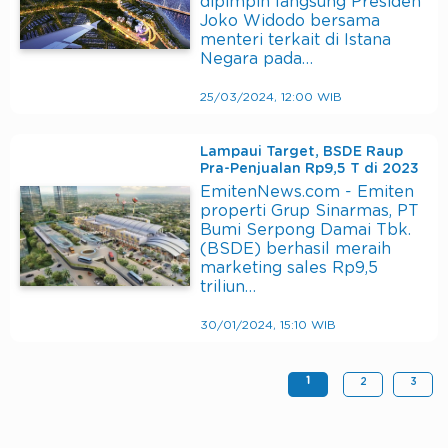
dipimpin langsung Presiden
Joko Widodo bersama
menteri terkait di Istana
Negara pada…
25/03/2024, 12:00 WIB
Lampaui Target, BSDE Raup
Pra-Penjualan Rp9,5 T di 2023
EmitenNews.com - Emiten
properti Grup Sinarmas, PT
Bumi Serpong Damai Tbk.
(BSDE) berhasil meraih
marketing sales Rp9,5
triliun…
30/01/2024, 15:10 WIB
1
2
3