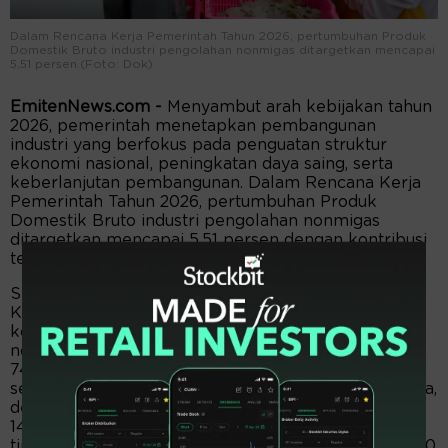
Dalam Rencana Kerja Pemerintah Tahun 2026, pertumbuhan Produk
Domestik Bruto industri pengolahan nonmigas ditargetkan mencapai
5,51 persen.(Foto: Dok)
EmitenNews.com -
Menyambut arah kebijakan tahun
2026, pemerintah menetapkan pembangunan
industri yang berfokus pada penguatan struktur
ekonomi nasional, peningkatan daya saing, serta
keberlanjutan pembangunan. Dalam Rencana Kerja
Pemerintah Tahun 2026, pertumbuhan Produk
Domestik Bruto industri pengolahan nonmigas
ditargetkan mencapai 5,51 persen dengan kontribusi
terhadap PDB nasional sebesar 18,56 persen.
Sejalan dengan itu, berdasarkan Rencana Strategis
Kementerian Perindustrian Tahun 2025–2029,
kontribusi ekspor produk industri pengolahan
nonmigas pada tahun 2026 ditargetkan mencapai
74,85 persen. Sektor industri juga tetap diposisikan
sebagai penggerak utama penciptaan lapangan kerja,
dengan kontribusi penyerapan tenaga kerja sebesar
14,68 persen dari total tenaga kerja nasional serta
tingkat produktivitas tenaga kerja mencapai Rp126,20