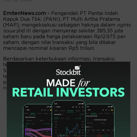
Dua Tbk. (PANI).
EmitenNews.com -
Pengendali PT Pantai Indah
Kapuk Dua Tbk. (PANI), PT Multi Artha Pratama
(MAP), mengeksekusi sebagian haknya dalam
rights
issue
jilid III dengan menyerap sekitar 385,35 juta
saham baru pada harga pelaksanaan Rp12.975 per
saham, dengan nilai transaksi yang bila ditakar
mencapai nominal kisaran Rp5 triliun.
Berdasarkan keterbukaan informasi, transaksi
tersebut dilakukan pada Kamis, 18 Desember 2025.
Selanjutnya, kepemilikan langsung MAP di PANI
tercatat turun dari 87,78% menjadi 84,08%, seiring
partisipasi pemegang saham lainnya dalam aksi
rights issue yang menyebabkan terjadinya dilusi.