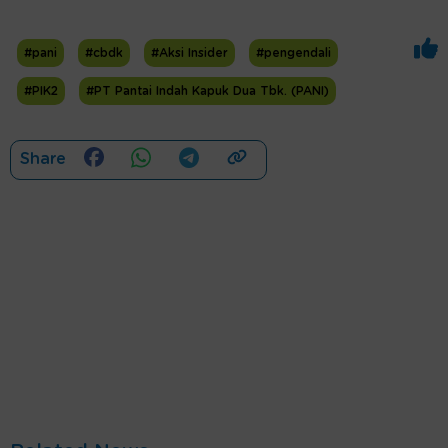
#pani
#cbdk
#Aksi Insider
#pengendali
#PIK2
#PT Pantai Indah Kapuk Dua Tbk. (PANI)
Share