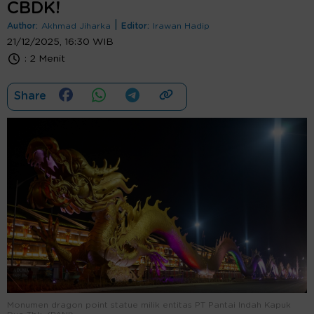
CBDK!
|
Author:
Akhmad Jiharka
Editor:
Irawan Hadip
21/12/2025, 16:30 WIB
:
2 Menit
Share
Monumen dragon point statue milik entitas PT Pantai Indah Kapuk