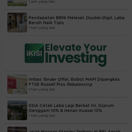
1 jam yang lalu
Pendapatan BBNI Melesat
Double-Digit
, Laba
Bersih Naik Tipis
1 hari yang lalu
Imbas
Tender Offer
, Bobot MAPI Dipangkas
FTSE Russell Picu
Rebalancing
1 hari yang lalu
SSIA Cetak Laba Lagi Berkat Ini, Djarum
Genggam 10% & Henan Kuasai 13%
1 hari yang lalu
Jejak Morgan Stanley Terbaru di BEI, Serok