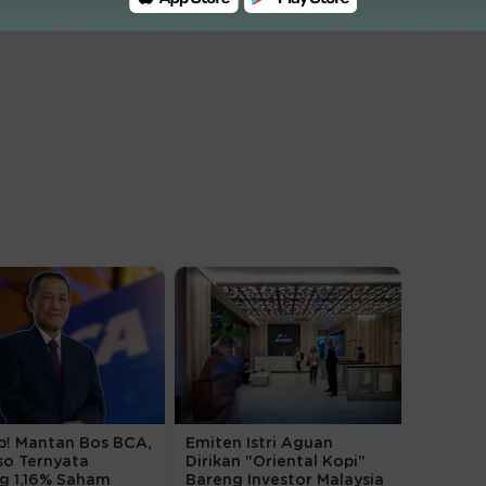
p! Mantan Bos BCA,
Emiten Istri Aguan
so Ternyata
Dirikan "Oriental Kopi"
g 1,16% Saham
Bareng Investor Malaysia