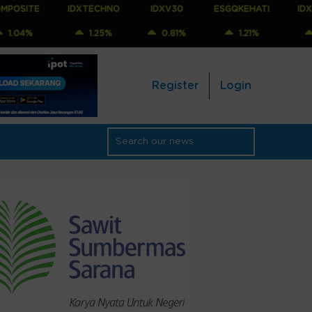
IDXTECHNO
IDXV30
ESGQKEHATI
IDXNONCYC
1.25%
0.81%
1.21%
1.25%
Register
Login