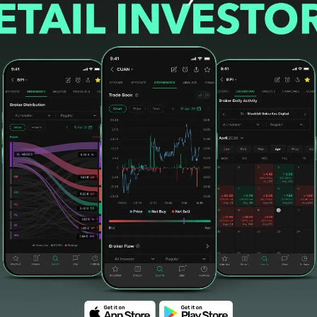
kurangi biaya-biaya emisi akan digunakan
aha perseroan, yaitu disalurkan dalam
ok bank
#rights issue