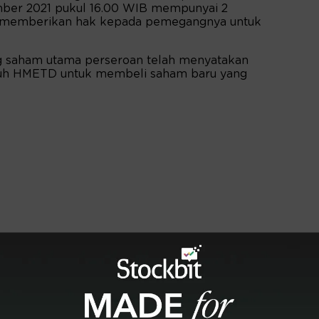
er 2021 pukul 16.00 WIB mempunyai 2
 memberikan hak kepada pemegangnya untuk
g saham utama perseroan telah menyatakan
uh HMETD untuk membeli saham baru yang