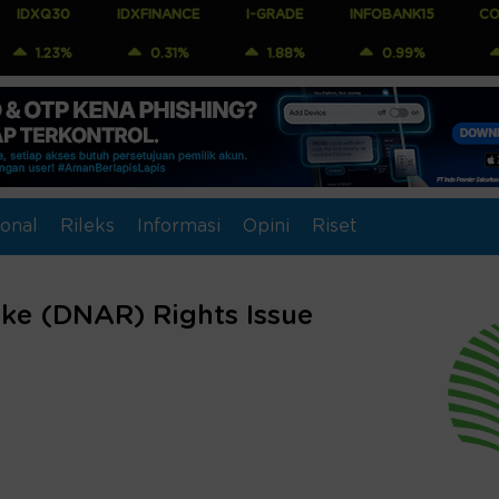
IDXFINANCE
I-GRADE
INFOBANK15
COMPOSITE
%
0.31%
1.88%
0.99%
1.04%
onal
Rileks
Informasi
Opini
Riset
Oke (DNAR) Rights Issue