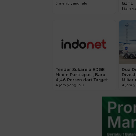
5 menit yang lalu
GJTL
1 jam y
Tender Sukarela EDGE
Dua D
Minim Partisipasi, Baru
Divest
4,46 Persen dari Target
Miliar
4 jam yang lalu
4 jam y