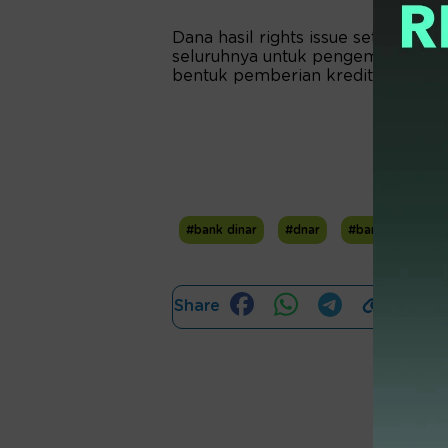
Dana hasil rights issue setelah di
seluruhnya untuk pengembangan us
bentuk pemberian kredit. (*)
#bank dinar
#dnar
#bank oke
#
Share