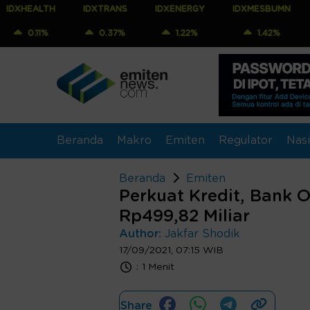
TH
IDXTRANS
IDXENERGY
IDXMESBUMN
IDXQ30
%
0.37%
1.22%
1.42%
1.23
Beranda
Makro
Emiten
Regulator
Nasi
Beranda
Emiten
Perkuat Kredit, Bank 
Rp499,82 Miliar
Author:
Jakfar Shodik
17/09/2021, 07:15 WIB
:
1 Menit
Share