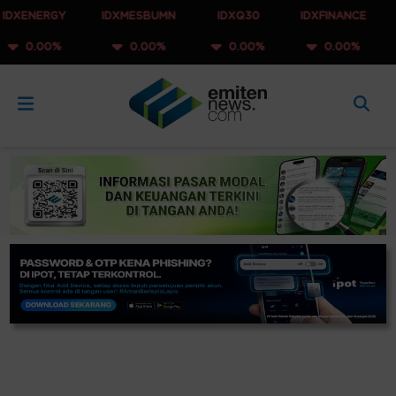
NERGY
IDXMESBUMN
IDXQ30
IDXFINANCE
I-G
00%
0.00%
0.00%
0.00%
0.