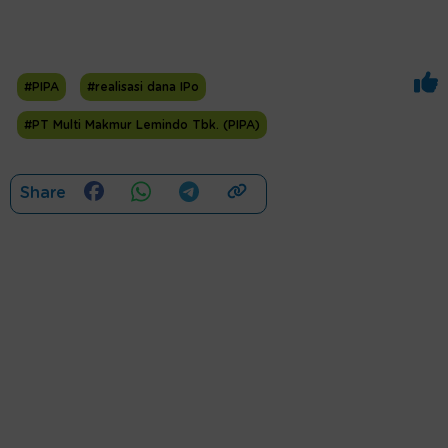
#PIPA
#realisasi dana IPo
#PT Multi Makmur Lemindo Tbk. (PIPA)
Share