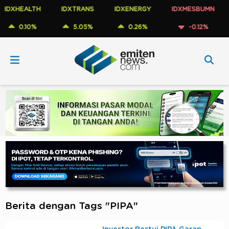
XHEALTH
IDXTRANS
IDXENERGY
IDXMESBUMN
I
0.10%
5.05%
0.26%
-0.12%
Berita dengan Tags "PIPA"