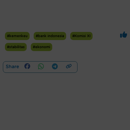
#kemenkeu
#bank indonesia
#Komisi XI
#stabilitas
#ekonomi
Share