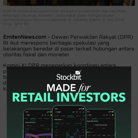
DPR RI melakukan pertemuan bersama pemerintah dan sejumlah
lembaga otoritas moneter serta fiskal guna mengevaluasi
perkembangan ekonomi nasional di Jakarta, Sabtu, 6 Juni 2026
(Dok. DPR RI)
EmitenNews.com -
Dewan Perwakilan Rakyat (DPR)
RI ikut merespons berbagai spekulasi yang
belakangan beredar di pasar terkait hubungan antara
otoritas fiskal dan moneter.
Komisi XI DPR menegaskan koordinasi antara
pemerintah dan Bank Indonesia (BI) tetap berjalan
baik, sekaligus meminta komunikasi kepada publik
diperkuat agar tidak memicu persepsi negatif di
kalangan pelaku pasar.