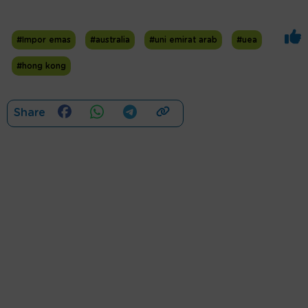
#Impor emas
#australia
#uni emirat arab
#uea
#hong kong
Share