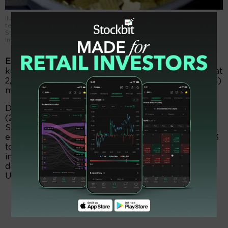
Ilustrasi Indonesia tercatat mengimpor komoditas emas atau yang
tergolong HS7108 seberat 2,50 ton pada April 2026. Badan Pusat
Statistik (BPS) mendata total nilainya setara USD377,2 juta. Dok.
Investor Daily.
EmitenNews.com -
Indonesia tercatat mengimpor
komoditas emas atau yang tergolong HS7108 seberat
2,50 ton pada April 2026. Badan Pusat Statistik (BPS)
mendata total nilainya setara USD377,2 juta.
Dalam jumpa pers, di kantor BPS, Jakarta, Selasa
(2/6/2026), Deputi Bidang Metodologi dan Informasi
Statistik Pudji Ismartini mengatakan, total impor
emas itu paling banyak dari tiga negara. Australia 1,13
ton atau USD199,2 juta dengan porsi 52,81% dari total
impor emas, Hong Kong 533 kg setara USD81,7 juta,
dan Uni Emirat Arab (UEA) 240 kg dengan nilai
USD36 juta.