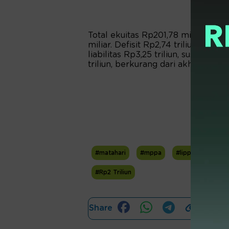
Total ekuitas Rp201,78 miliar, berk
miliar. Defisit Rp2,74 triliun, beng
liabilitas Rp3,25 triliun, susut dar
triliun, berkurang dari akhir tahun l
#matahari
#mppa
#lippo group
#Rp2 Triliun
Share