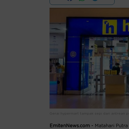
Gerai hypermart tampak sepi dari antrean 
EmitenNews.com -
Matahari Putra