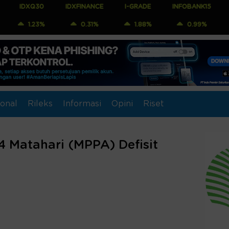
Q30
IDXFINANCE
I-GRADE
INFOBANK15
COMPOSI
23%
0.31%
1.88%
0.99%
1.04
onal
Rileks
Informasi
Opini
Riset
4 Matahari (MPPA) Defisit