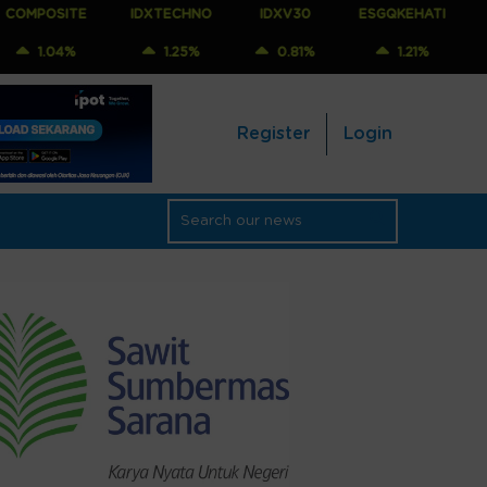
TE
IDXTECHNO
IDXV30
ESGQKEHATI
IDXNONC
%
1.25%
0.81%
1.21%
1.25%
Register
Login