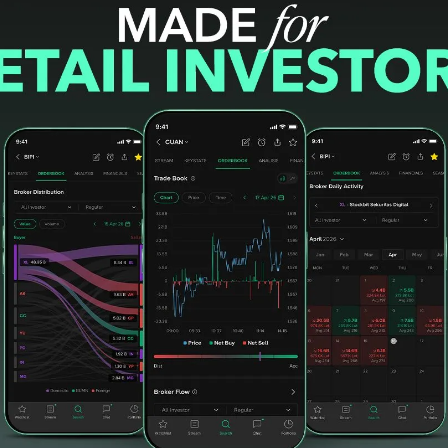
urang dari edisi akhir tahun lalu Rp259,15
kak dari akhir 2023 senilai Rp2,69 triliun. Jumlah
i sebelumnya Rp3,38 triliun. Jumlah aset Rp3,45
alu Rp3,64 triliun. (*)
#paruh pertama
#Rugi Susut
#defisit