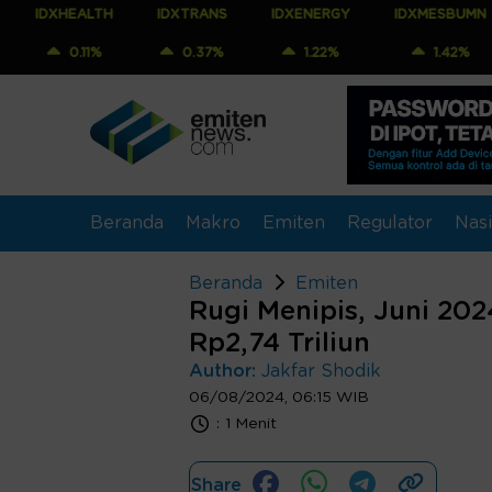
EALTH
IDXTRANS
IDXENERGY
IDXMESBUMN
IDX
.11%
0.37%
1.22%
1.42%
1.
Beranda
Makro
Emiten
Regulator
Nasi
Beranda
Emiten
Rugi Menipis, Juni 202
Rp2,74 Triliun
Author:
Jakfar Shodik
06/08/2024, 06:15 WIB
:
1 Menit
Share