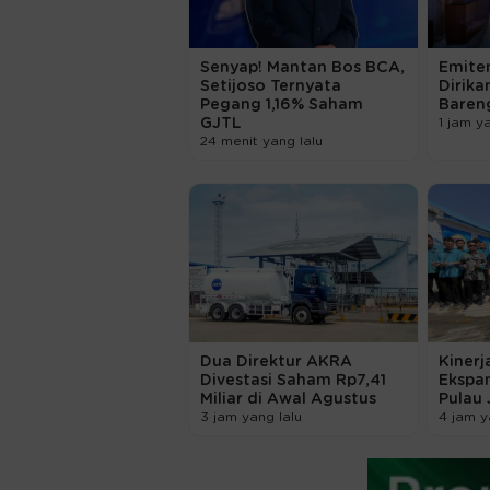
Senyap! Mantan Bos BCA,
Emiten
Setijoso Ternyata
Dirika
Pegang 1,16% Saham
Bareng
GJTL
1 jam y
24 menit yang lalu
Dua Direktur AKRA
Kinerj
Divestasi Saham Rp7,41
Ekspan
Miliar di Awal Agustus
Pulau
3 jam yang lalu
4 jam y