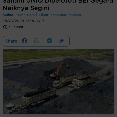
Saham UNIQ Dipelototi BEI Gegara
Naiknya Segini
|
Author:
Recha Tiara
Editor:
Komarudin Muchtar
24/07/2024, 13:00 WIB
:
1 Menit
Share