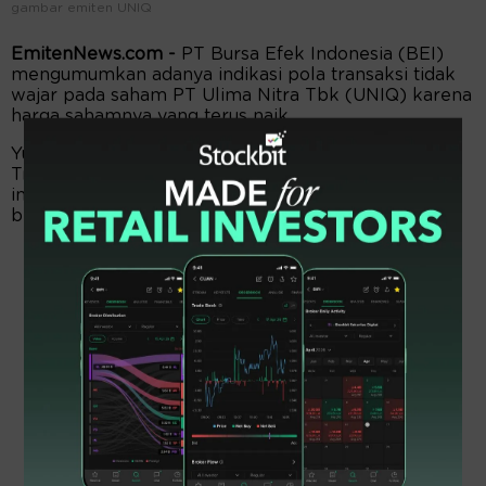
gambar emiten UNIQ
EmitenNews.com -
PT Bursa Efek Indonesia (BEI)
mengumumkan adanya indikasi pola transaksi tidak
wajar pada saham PT Ulima Nitra Tbk (UNIQ) karena
harga sahamnya yang terus naik.
Yulianto Aji Sadono, Kepala Divisi Pengawasan
Transaksi BEI, menjelaskan bahwa pengumuman
indikasi transaksi di luar kebiasaan (UMA) ini
bertujuan untuk melindungi investor.