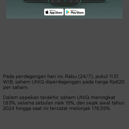
Pada perdagangan hari ini, Rabu (24/7), pukul 11.51
WIB, saham UNIQ diperdagangjan pada harga Rp620
per saham.
Dalam sepekan terakhir, saham UNIQ meningkat
1,63%, selama sebulan naik 19%, dan sejak awal tahun
2024 hingga saat ini tercatat melonjak 176,55%.