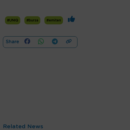
#UNIQ
#bursa
#emiten
Share
Related News