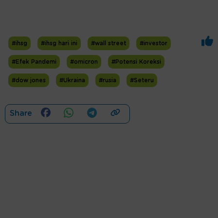
#ihsg
#ihsg hari ini
#wall street
#investor
#Efek Pandemi
#omicron
#Potensi Koreksi
#dow jones
#Ukraina
#rusia
#Seteru
Share