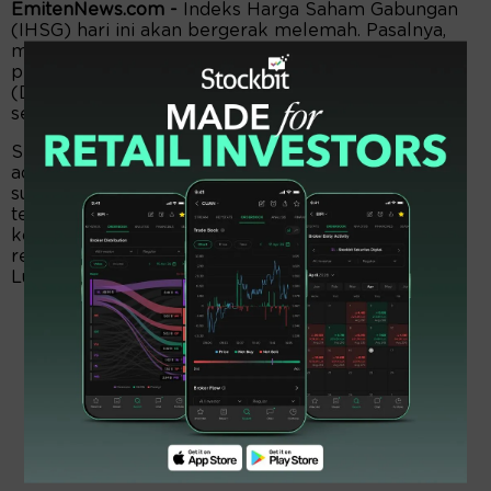
EmitenNews.com -
Indeks Harga Saham Gabungan
(IHSG) hari ini akan bergerak melemah. Pasalnya,
masih minim sentiment positif. Selain itu, rencana
pemerintah menaikkan domestic market obligation
(DMO) berpengaruh terhadap saham batu bara, dan
semen.
Sementara metal mining khususnya nikel Kembali
ada perlawanan setelah terjadi penurunan pasca-
suspend. Namun, investor asing diperkirakan masih
tetap membukukan net buy untuk menyangga
koreksi IHSG hari ini. ”IHSG akan bergerak pada
rentang support 6.960, dan resisten 7.010,” tutur
Lukman Hakim, Research Analis Reliance Sekuritas.