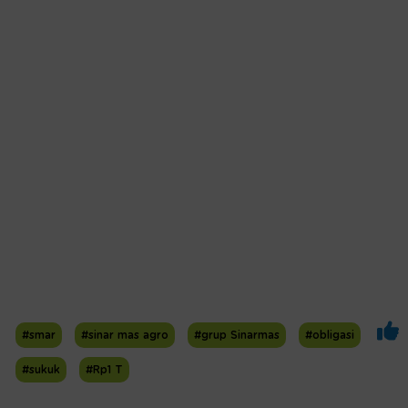
#smar
#sinar mas agro
#grup Sinarmas
#obligasi
#sukuk
#Rp1 T