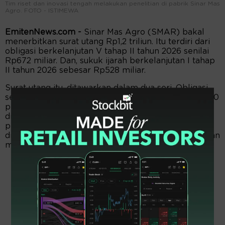
Tim riset dan inovasi tengah melakukan penelitian di pabrik Sinar Mas
Agro. FOTO - ISTIMEWA
EmitenNews.com -
Sinar Mas Agro (SMAR) bakal
menerbitkan surat utang Rp1,2 triliun. Itu terdiri dari
obligasi berkelanjutan V tahap II tahun 2026 senilai
Rp672 miliar. Dan, sukuk ijarah berkelanjutan I tahap
II tahun 2026 sebesar Rp528 miliar.
Surat utang itu, ditawarkan dalam dua seri. Obligasi
seri A senilai Rp385 miliar dengan tingkat bunga 6,20
persen per tahun berjangka 5 tahun. Seri B
ditawarkan Rp287 miliar dengan bunga 6,50 persen
per tahun berdurasi 7 tahun. Bunga obligasi
dibayarkan setiap 3 bulan sesuai tanggal pembayaran
masing-masing bunga obligasi.