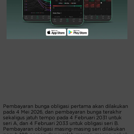
Pembayaran bunga obligasi pertama akan dilakukan
pada 4 Mei 2026, dan pembayaran bunga terakhir
sekaligus jatuh tempo pada 4 Februari 2031 untuk
seri A, dan 4 Februari 2033 untuk obligasi seri B.
Pembayaran obligasi masing-masing seri dilakukan