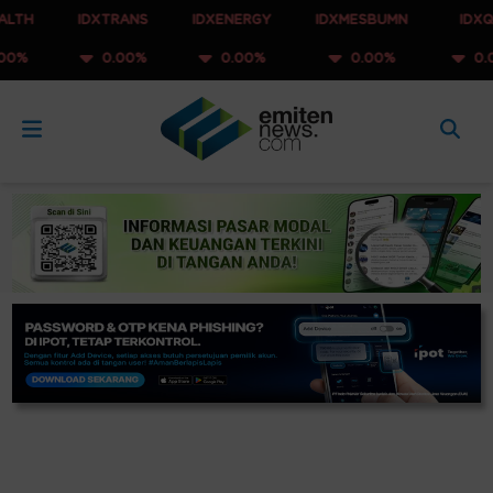
IDXTRANS
IDXENERGY
IDXMESBUMN
IDXQ30
0.00%
0.00%
0.00%
0.00%