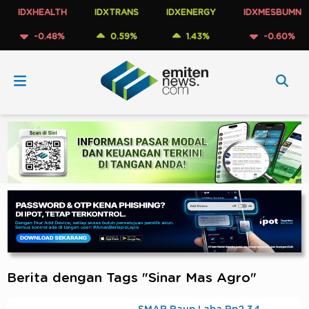
IDXHEALTH
IDXTRANS
IDXENERGY
IDXMESBUMN
-0.48%
0.59%
1.43%
-0.60%
Berita dengan Tags "Sinar Mas Agro"