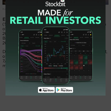
Kawasan Summarecon. FOTO-Istimewa
EmitenNews.com -
PT Summarecon Agung Tbk
(SMRA) menjadi emiten pertama yang mencatatkan
obligasinya di Bursa Efek Indonesia atau BEI pada
2026. Obligasi yang dimaksud adalah Obligasi
Berkelanjutan V Summarecon Agung Tahap I Tahun
2025.
Dalam pengumumannya, Selasa (6/1), BEI menyebut,
obligasi Summarecon tercatat pada hari ini (Rabu,
7/1). Secara rinci, obligasi Summarecon terbagi
menjadi dua seri.