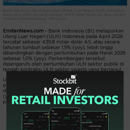
Bank Indonesia (BI) melaporkan Utang Luar Negeri (ULN) Indonesia
pada April 2026 tercatat sebesar 439,8 miliar dolar AS, atau secara
tahunan tumbuh sebesar 1,9% (yoy),
EmitenNews.com -
Bank Indonesia (BI) melaporkan
Utang Luar Negeri (ULN) Indonesia pada April 2026
tercatat sebesar 439,8 miliar dolar AS, atau secara
tahunan tumbuh sebesar 1,9% (yoy), lebih tinggi
dibandingkan dengan pertumbuhan pada Maret 2026
sebesar 1,0% (yoy). Perkembangan tersebut
dipengaruhi oleh pertumbuhan ULN sektor publik di
tengah kontraksi ULN sektor swasta yang berlanjut.
ULN pemerintah tumbuh lebih rendah. Posisi ULN
pemerintah pada April 2026 sebesar 216,4 miliar
dolar AS, atau secara tahunan tumbuh sebesar 3,7%
(yoy), lebih rendah dibandingkan dengan
pertumbuhan pada Maret 2026 sebesar 3,8% (yoy).