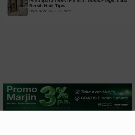
Pendapatan BBNI Melesat
Double-Digit
, Laba
Bersih Naik Tipis
05/08/2026, 21:57 WIB