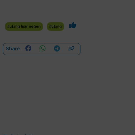
#utang luar negeri
#utang
Share