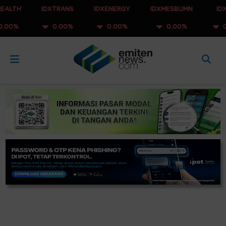
IDXTRANS
IDXENERGY
IDXMESBUMN
IDXQ30
0.00%
0.00%
0.00%
0.00%