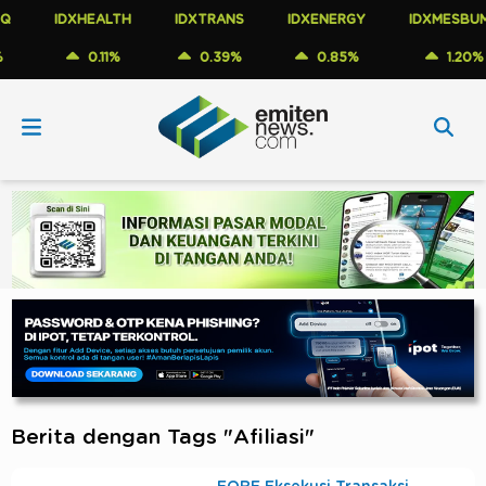
IDXHEALTH
IDXTRANS
IDXENERGY
IDXMESBUMN
0.11%
0.39%
0.85%
1.20%
Berita dengan Tags "Afiliasi"