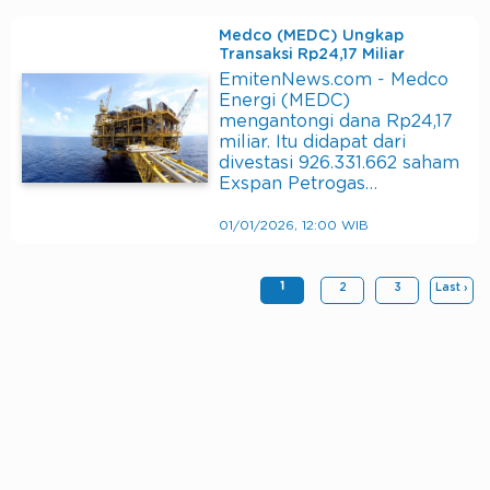
Medco (MEDC) Ungkap
Transaksi Rp24,17 Miliar
EmitenNews.com - Medco
Energi (MEDC)
mengantongi dana Rp24,17
miliar. Itu didapat dari
divestasi 926.331.662 saham
Exspan Petrogas…
01/01/2026, 12:00 WIB
1
2
3
Last ›