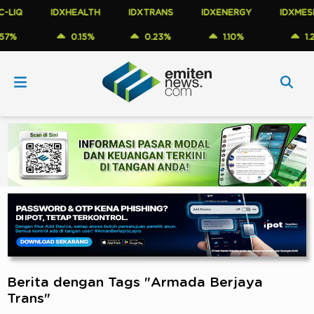
IQ
IDXHEALTH
IDXTRANS
IDXENERGY
IDXMESBU
%
0.15%
0.23%
1.10%
1.28%
Berita dengan Tags "Armada Berjaya
Trans"