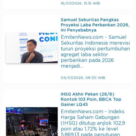
16/07/2026, 15:15 WIB
Samuel Sekuritas Pangkas
Proyeksi Laba Perbankan 2026,
Ini Penyebabnya
EmitenNews.com - Samuel
Sekuritas Indonesia merevisi
turun proyeksi pertumbuhan
agregat laba sektor
perbankan pada 2026
menjadi…
04/07/2026, 08:30 WIB
IHSG Akhir Pekan (26/6)
Rontok 103 Poin, BBCA Top
Gainer LQ45
EmitenNews.com - Indeks
Harga Saham Gabungan
(IHSG) ditutup anjlok 102,9
poin atau 1,72% ke level
5.869,13 pada penutupan