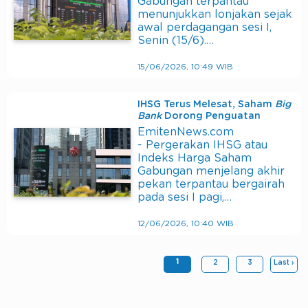
Gabungan terpantau
menunjukkan lonjakan sejak
awal perdagangan sesi I,
Senin (15/6).…
15/06/2026, 10:49 WIB
IHSG Terus Melesat, Saham
Big
Bank
Dorong Penguatan
EmitenNews.com
- Pergerakan IHSG atau
Indeks Harga Saham
Gabungan menjelang akhir
pekan terpantau bergairah
pada sesi I pagi,…
12/06/2026, 10:40 WIB
1
2
3
Last ›