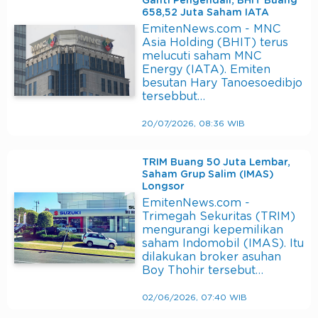
Ganti Pengendali, BHIT Buang
658,52 Juta Saham IATA
EmitenNews.com - MNC
Asia Holding (BHIT) terus
melucuti saham MNC
Energy (IATA). Emiten
besutan Hary Tanoesoedibjo
tersebbut…
20/07/2026, 08:36 WIB
TRIM Buang 50 Juta Lembar,
Saham Grup Salim (IMAS)
Longsor
EmitenNews.com -
Trimegah Sekuritas (TRIM)
mengurangi kepemilikan
saham Indomobil (IMAS). Itu
dilakukan broker asuhan
Boy Thohir tersebut…
02/06/2026, 07:40 WIB