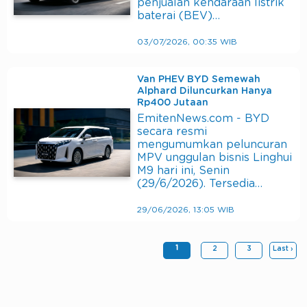
penjualan kendaraan listrik
baterai (BEV)…
03/07/2026, 00:35 WIB
Van PHEV BYD Semewah
Alphard Diluncurkan Hanya
Rp400 Jutaan
EmitenNews.com - BYD
secara resmi
mengumumkan peluncuran
MPV unggulan bisnis Linghui
M9 hari ini, Senin
(29/6/2026). Tersedia…
29/06/2026, 13:05 WIB
1
2
3
Last ›