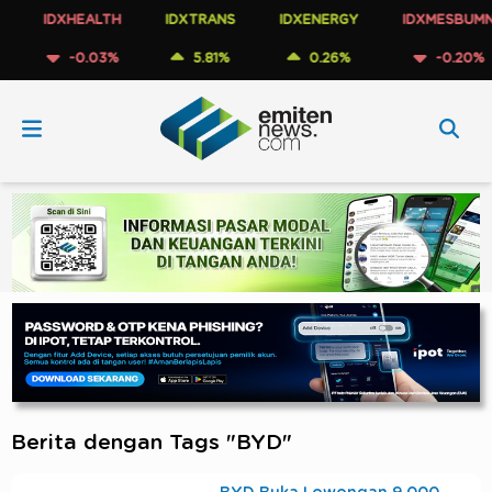
IDXHEALTH
IDXTRANS
IDXENERGY
IDXMESBUMN
-0.03%
5.81%
0.26%
-0.20%
Berita dengan Tags "BYD"