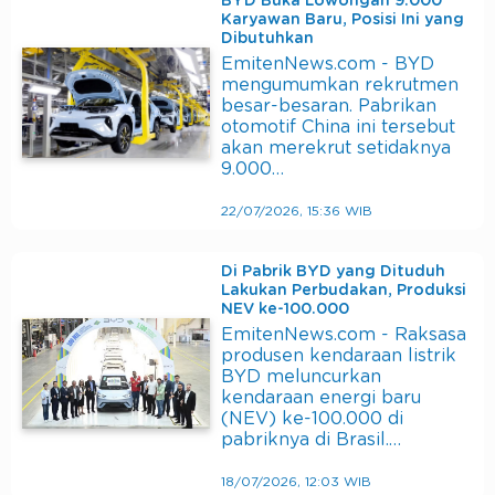
BYD Buka Lowongan 9.000
Karyawan Baru, Posisi Ini yang
Dibutuhkan
EmitenNews.com - BYD
mengumumkan rekrutmen
besar-besaran. Pabrikan
otomotif China ini tersebut
akan merekrut setidaknya
9.000…
22/07/2026, 15:36 WIB
Di Pabrik BYD yang Dituduh
Lakukan Perbudakan, Produksi
NEV ke-100.000
EmitenNews.com - Raksasa
produsen kendaraan listrik
BYD meluncurkan
kendaraan energi baru
(NEV) ke-100.000 di
pabriknya di Brasil.…
18/07/2026, 12:03 WIB