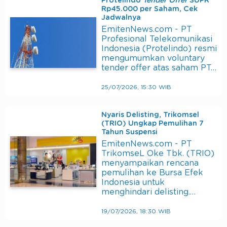
Protelindo
Tender Offer
SUPR
Rp45.000 per Saham, Cek
Jadwalnya
EmitenNews.com - PT
Profesional Telekomunikasi
Indonesia (Protelindo) resmi
mengumumkan voluntary
tender offer atas saham PT…
25/07/2026, 15:30 WIB
Nyaris Delisting, Trikomsel
(TRIO) Ungkap Pemulihan 7
Tahun Suspensi
EmitenNews.com - PT
TrikomseL Oke Tbk. (TRIO)
menyampaikan rencana
pemulihan ke Bursa Efek
Indonesia untuk
menghindari delisting.…
19/07/2026, 18:30 WIB