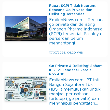
Rapat SCPI Tidak Kuorum,
Rencana Go Private dan
Delisting Tersendat
EmitenNews.com - Rencana
go private dan delisting
Organon Pharma Indonesia
(SCPI) tersendat. Pasalnya,
perseroan belum
mengantongi…
17/07/2026, 06:20 WIB
Go Private & Delisting! Saham
IBST di Tender Sukarela
Rp5.400
EmitenNews.com -PT Inti
Bangun Sejahtera Tbk
(IBST) memutuskan untuk
menjadi perusahaan
tertutup ( go private) dan
menghapus pencatatan…