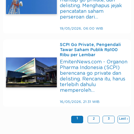
mantap go private, dan
delisting. Menghapus jejak
pencatatan saham
perseroan dari…
19/05/2026, 06:00 WIB
SCPI Go Private, Pengendali
Tawar Saham Publik Rp100
Ribu per Lembar
EmitenNews.com - Organon
Pharma Indonesia (SCPI)
berencana go private dan
delisting. Rencana itu, harus
terlebih dahulu
memperoleh…
16/05/2026, 21:31 WIB
1
2
3
Last ›