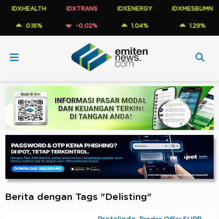
IDXHEALTH
IDXTRANS
IDXENERGY
IDXMESBUMN
0.16%
-0.02%
1.04%
1.29%
Berita dengan Tags "Delisting"