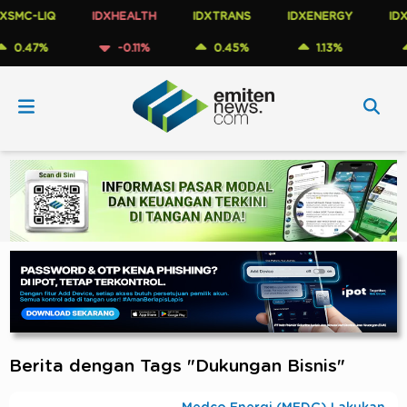
SMC-LIQ
IDXHEALTH
IDXTRANS
IDXENERGY
IDXM
0.47%
-0.11%
0.45%
1.13%
1
Berita dengan Tags "Dukungan Bisnis"