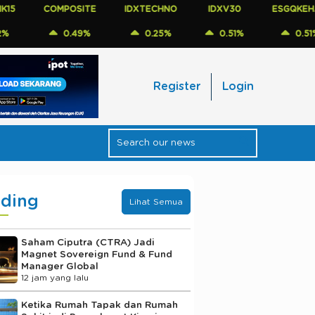
COMPOSITE
IDXTECHNO
IDXV30
ESGQKEHATI
0.49%
0.25%
0.51%
0.51%
Register
Login
nding
Lihat Semua
Saham Ciputra (CTRA) Jadi
Magnet Sovereign Fund & Fund
Manager Global
12 jam yang lalu
Ketika Rumah Tapak dan Rumah