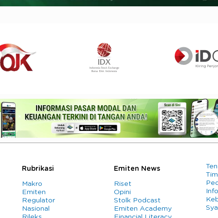
Ten
Rubrikasi
Emiten News
Tim
Ped
Makro
Riset
Info
Emiten
Opini
Keb
Regulator
Stolk Podcast
Sya
Nasional
Emiten Academy
Rileks
Financial Literacy