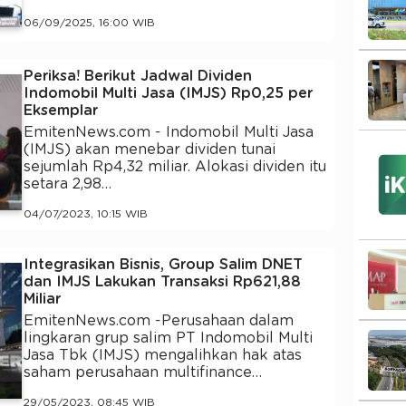
06/09/2025, 16:00 WIB
Periksa! Berikut Jadwal Dividen
Indomobil Multi Jasa (IMJS) Rp0,25 per
Eksemplar
EmitenNews.com - Indomobil Multi Jasa
(IMJS) akan menebar dividen tunai
sejumlah Rp4,32 miliar. Alokasi dividen itu
setara 2,98…
04/07/2023, 10:15 WIB
Integrasikan Bisnis, Group Salim DNET
dan IMJS Lakukan Transaksi Rp621,88
Miliar
EmitenNews.com -Perusahaan dalam
lingkaran grup salim PT Indomobil Multi
Jasa Tbk (IMJS) mengalihkan hak atas
saham perusahaan multifinance…
29/05/2023, 08:45 WIB