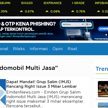
N
IDXQ30
IDXFINANCE
I-GRADE
INFOBANK15
0.67%
0.08%
0.76%
0.52%
onal
Rileks
Informasi
Opini
Riset
ndomobil Multi Jasa"
Tre
Dapat Mandat! Grup Salim (IMJS)
Rancang Right Issue 3 Miliar Lembar
EmitenNews.com - Emiten Grup Salim
Indomobil Multi Jasa (IMJS) merancang
right issue maksimal 3 miliar eksemplar.
Rencana tersebut…