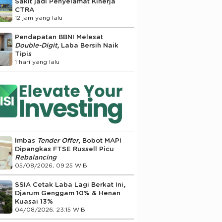
Sakit jadi Penyelamat Kinerja
CTRA
12 jam yang lalu
Pendapatan BBNI Melesat
Double-Digit
, Laba Bersih Naik
Tipis
1 hari yang lalu
Imbas
Tender Offer
, Bobot MAPI
Dipangkas FTSE Russell Picu
Rebalancing
05/08/2026, 09:25 WIB
SSIA Cetak Laba Lagi Berkat Ini,
Djarum Genggam 10% & Henan
Kuasai 13%
04/08/2026, 23:15 WIB