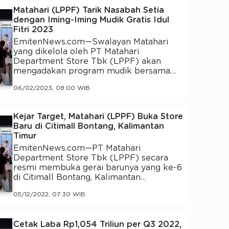
Matahari (LPPF) Tarik Nasabah Setia
dengan Iming-Iming Mudik Gratis Idul
Fitri 2023
EmitenNews.com—Swalayan Matahari
yang dikelola oleh PT Matahari
Department Store Tbk (LPPF) akan
mengadakan program mudik bersama…
06/02/2023, 08:00 WIB
Kejar Target, Matahari (LPPF) Buka Store
Baru di Citimall Bontang, Kalimantan
Timur
EmitenNews.com—PT Matahari
Department Store Tbk (LPPF) secara
resmi membuka gerai barunya yang ke-6
di Citimall Bontang, Kalimantan…
05/12/2022, 07:30 WIB
Cetak Laba Rp1,054 Triliun per Q3 2022,