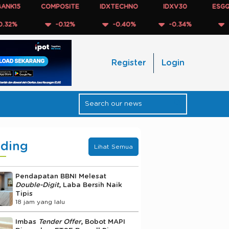
COMPOSITE
IDXTECHNO
IDXV30
ESGQKEHATI
-0.12%
-0.40%
-0.34%
-0.11%
Register
Login
nding
Lihat Semua
Pendapatan BBNI Melesat
Double-Digit
, Laba Bersih Naik
Tipis
18 jam yang lalu
Imbas
Tender Offer
, Bobot MAPI