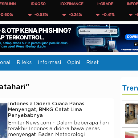
IDXQ30
IDXFINANCE
I-GRADE
INFOBANK15
-0.53%
-0.24%
-0.41%
-0.32%
onal
Rileks
Informasi
Opini
Riset
atahari"
Tre
Indonesia Didera Cuaca Panas
Menyengat, BMKG Catat Lima
Penyebabnya
EmitenNews.com - Dalam beberapa hari
terakhir Indonesia didera hawa panas
menyengat. Badan Meteorologi,