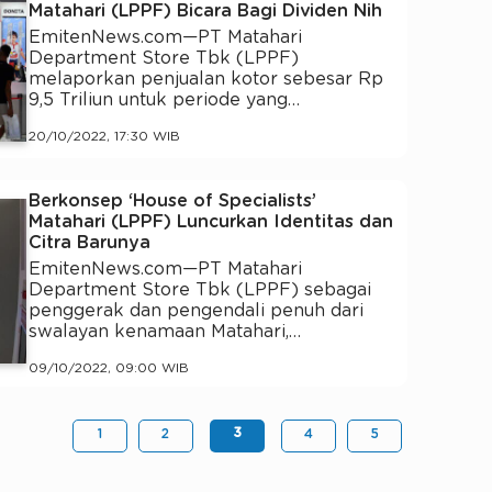
Matahari (LPPF) Bicara Bagi Dividen Nih
EmitenNews.com—PT Matahari
Department Store Tbk (LPPF)
melaporkan penjualan kotor sebesar Rp
9,5 Triliun untuk periode yang…
20/10/2022, 17:30 WIB
Berkonsep ‘House of Specialists’
Matahari (LPPF) Luncurkan Identitas dan
Citra Barunya
EmitenNews.com—PT Matahari
Department Store Tbk (LPPF) sebagai
penggerak dan pengendali penuh dari
swalayan kenamaan Matahari,…
09/10/2022, 09:00 WIB
3
1
2
4
5