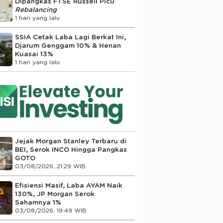
Dipangkas FTSE Russell Picu
Rebalancing
1 hari yang lalu
SSIA Cetak Laba Lagi Berkat Ini,
Djarum Genggam 10% & Henan
Kuasai 13%
1 hari yang lalu
Jejak Morgan Stanley Terbaru di
BEI, Serok INCO Hingga Pangkas
GOTO
03/08/2026, 21:29 WIB
Efisiensi Masif, Laba AYAM Naik
130%, JP Morgan Serok
Sahamnya 1%
03/08/2026, 19:49 WIB