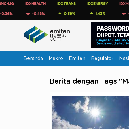
IDXHEALTH
IDXTRANS
IDXENERGY
IDXMESBUMN
-0.48%
0.59%
1.43%
-0.60%
Beranda
Makro
Emiten
Regulator
Nasi
Berita dengan Tags "M