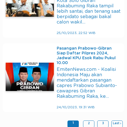
Kota Solo Gibran
Rakabuming Raka tampil
lebih santai, dan tenang saat
berpidato sebagai bakal
calon wakil…
25/10/2023, 22:52 WIB
Pasangan Prabowo-Gibran
Siap Daftar Pilpres 2024,
Jadwal KPU Esok Rabu Pukul
10.00
EmitenNews.com - Koalisi
Indonesia Maju akan
mendaftarkan pasangan
capres Prabowo Subianto-
cawapres Gibran
Rakabuming Raka, ke…
24/10/2023, 19:31 WIB
1
2
3
Last ›