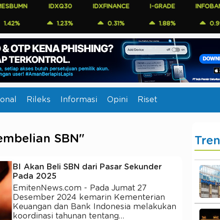
UMN
IDXQ30
IDXFINANCE
I-GRADE
INFOBANK15
%
1.23%
0.31%
1.88%
0.99%
onal
Rileks
Informasi
Opini
Riset
Pembelian SBN"
Tre
BI Akan Beli SBN dari Pasar Sekunder
Pada 2025
EmitenNews.com - Pada Jumat 27
Desember 2024 kemarin Kementerian
Keuangan dan Bank Indonesia melakukan
koordinasi tahunan tentang…