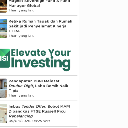
Magnet Sovereign Fund & Fund
Manager Global
1 hari yang lalu
Ketika Rumah Tapak dan Rumah
Sakit jadi Penyelamat Kinerja
CTRA
1 hari yang lalu
Pendapatan BBNI Melesat
Double-Digit
, Laba Bersih Naik
Tipis
1 hari yang lalu
Imbas
Tender Offer
, Bobot MAPI
Dipangkas FTSE Russell Picu
Rebalancing
05/08/2026, 09:25 WIB