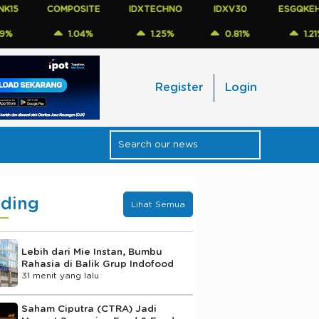
COMPOSITE
IDXTECHNO
IDXV30
ESGQKEHATI
1.04%
1.25%
0.81%
1.21%
Register
Login
nding
Lihat Semua
Lebih dari Mie Instan, Bumbu
Rahasia di Balik Grup Indofood
31 menit yang lalu
Saham Ciputra (CTRA) Jadi