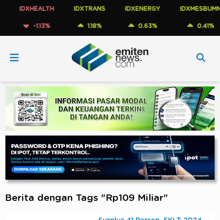
IDXHEALTH
IDXTRANS
IDXENERGY
IDXMESBUMN
-1.13%
1.18%
0.63%
0.41%
Berita dengan Tags "Rp109 Miliar"