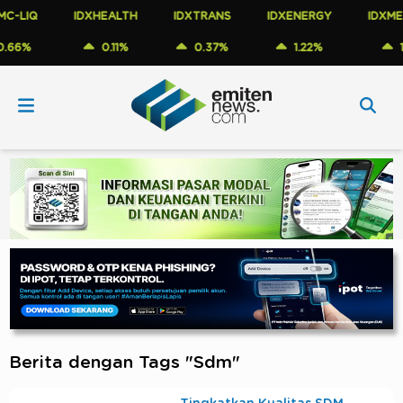
LIQ
IDXHEALTH
IDXTRANS
IDXENERGY
IDXMESB
6%
0.11%
0.37%
1.22%
1.4
Berita dengan Tags "Sdm"