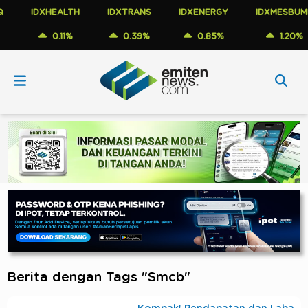
IDXHEALTH
IDXTRANS
IDXENERGY
IDXMESBUMN
0.11%
0.39%
0.85%
1.20%
Berita dengan Tags "Smcb"