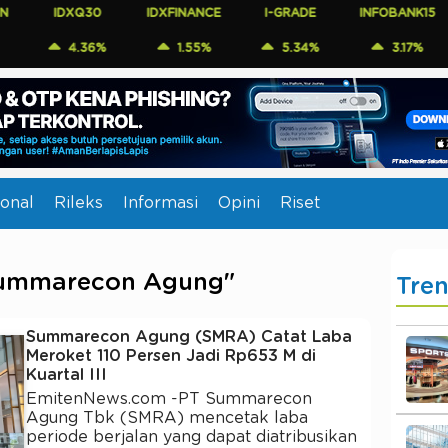
IDXQ30
IDXFINANCE
I-GRADE
INFOBANK15
COM
4.36%
1.55%
5.34%
3.17%
onal
Rileks
Informasi
Opini
Riset
"Summarecon Agung"
Tre
Summarecon Agung (SMRA) Catat Laba
Meroket 110 Persen Jadi Rp653 M di
Kuartal III
EmitenNews.com -PT Summarecon
Agung Tbk (SMRA) mencetak laba
periode berjalan yang dapat diatribusikan