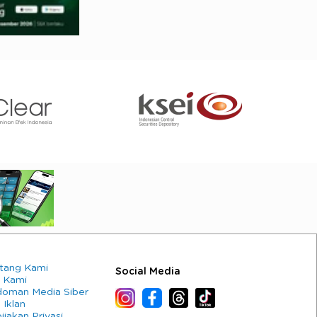
tang Kami
Social Media
 Kami
oman Media Siber
 Iklan
ijakan Privasi