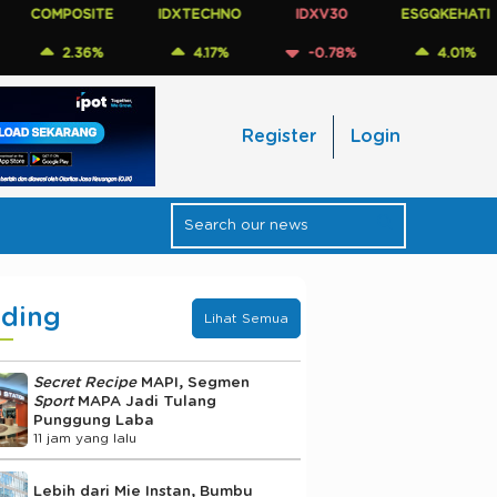
POSITE
IDXTECHNO
IDXV30
ESGQKEHATI
ID
2.36%
4.17%
-0.78%
4.01%
Register
Login
nding
Lihat Semua
Secret Recipe
MAPI, Segmen
Sport
MAPA Jadi Tulang
Punggung Laba
11 jam yang lalu
Lebih dari Mie Instan, Bumbu