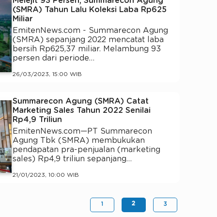
Melejit 93 Persen, Summarecon Agung
(SMRA) Tahun Lalu Koleksi Laba Rp625
Miliar
EmitenNews.com - Summarecon Agung
(SMRA) sepanjang 2022 mencatat laba
bersih Rp625,37 miliar. Melambung 93
persen dari periode…
26/03/2023, 15:00 WIB
Summarecon Agung (SMRA) Catat
Marketing Sales Tahun 2022 Senilai
Rp4,9 Triliun
EmitenNews.com—PT Summarecon
Agung Tbk (SMRA) membukukan
pendapatan pra-penjualan (marketing
sales) Rp4,9 triliun sepanjang…
21/01/2023, 10:00 WIB
2
1
3