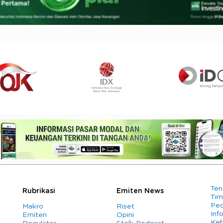
Ten
Rubrikasi
Emiten News
Tim
Ped
Makro
Riset
Info
Emiten
Opini
Keb