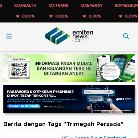
IDXHEALTH
IDXTRANS
IDXENERGY
IDXMESBUMN
0.00%
0.00%
0.00%
0.00%
Berita dengan Tags "Trimegah Persada"