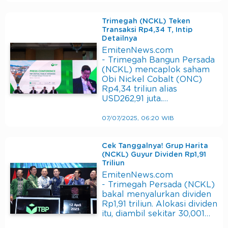
Trimegah (NCKL) Teken
Transaksi Rp4,34 T, Intip
Detailnya
EmitenNews.com
- Trimegah Bangun Persada
(NCKL) mencaplok saham
Obi Nickel Cobalt (ONC)
Rp4,34 triliun alias
USD262,91 juta.…
07/07/2025, 06:20 WIB
Cek Tanggalnya! Grup Harita
(NCKL) Guyur Dividen Rp1,91
Triliun
EmitenNews.com
- Trimegah Persada (NCKL)
bakal menyalurkan dividen
Rp1,91 triliun. Alokasi dividen
itu, diambil sekitar 30,001…