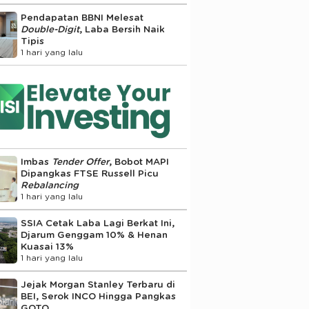
Pendapatan BBNI Melesat
Double-Digit
, Laba Bersih Naik
Tipis
1 hari yang lalu
Imbas
Tender Offer
, Bobot MAPI
Dipangkas FTSE Russell Picu
Rebalancing
1 hari yang lalu
SSIA Cetak Laba Lagi Berkat Ini,
Djarum Genggam 10% & Henan
Kuasai 13%
1 hari yang lalu
Jejak Morgan Stanley Terbaru di
BEI, Serok INCO Hingga Pangkas
GOTO