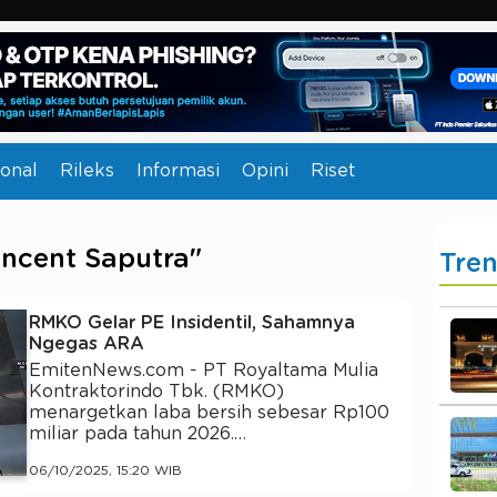
onal
Rileks
Informasi
Opini
Riset
incent Saputra"
Tre
RMKO Gelar PE Insidentil, Sahamnya
Ngegas ARA
EmitenNews.com - PT Royaltama Mulia
Kontraktorindo Tbk. (RMKO)
menargetkan laba bersih sebesar Rp100
miliar pada tahun 2026.…
06/10/2025, 15:20 WIB