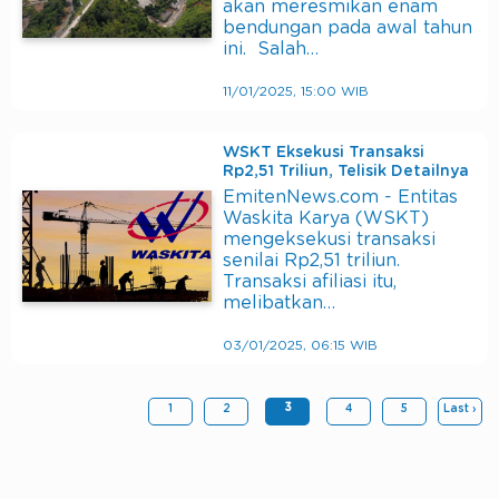
akan meresmikan enam
bendungan pada awal tahun
ini. Salah…
11/01/2025, 15:00 WIB
WSKT Eksekusi Transaksi
Rp2,51 Triliun, Telisik Detailnya
EmitenNews.com - Entitas
Waskita Karya (WSKT)
mengeksekusi transaksi
senilai Rp2,51 triliun.
Transaksi afiliasi itu,
melibatkan…
03/01/2025, 06:15 WIB
3
1
2
4
5
Last ›