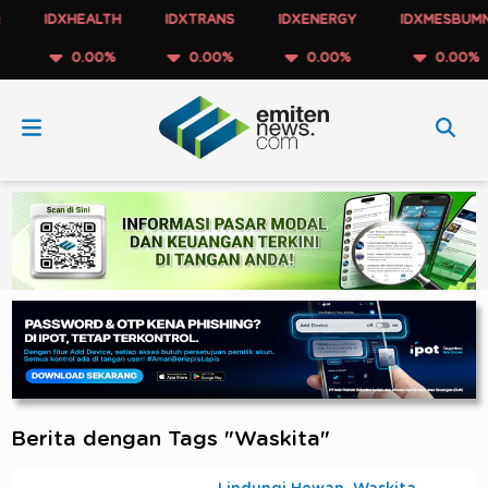
IDXHEALTH
IDXTRANS
IDXENERGY
IDXMESBUMN
0.00%
0.00%
0.00%
0.00%
Berita dengan Tags "Waskita"