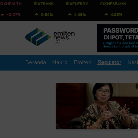
IDXTRANS
IDXENERGY
IDXMESBUMN
IDXQ30
0.54%
4.49%
4.53%
4.73%
Beranda
Makro
Emiten
Regulator
Nasi
Emitennews.com - Beri