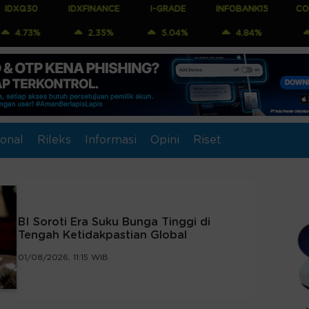
IDXFINANCE
I-GRADE
INFOBANK15
COMPOSITE
2.35%
5.04%
4.84%
1.29%
onal
Rileks
Informasi
Opini
Riset
ta Emiten dan Investasi
BI Soroti Era Suku Bunga Tinggi di
Tengah Ketidakpastian Global
01/08/2026, 11:15 WIB