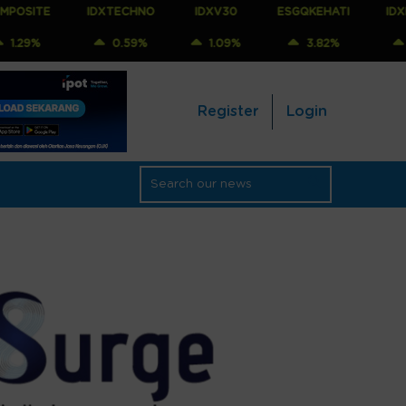
IDXTECHNO
IDXV30
ESGQKEHATI
IDXNONCYC
0.59%
1.09%
3.82%
0.89%
Register
Login