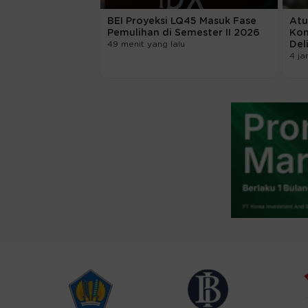
 1.000T, BCA
BEI Proyeksi LQ45 Masuk Fase
Atu
ung
Pemulihan di Semester II 2026
Kom
Nasional
49 menit yang lalu
Del
3 WIB
4 ja