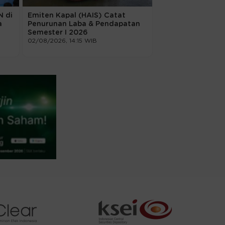
N di
Emiten Kapal (HAIS) Catat
Sosok Paripurna 
a
Penurunan Laba & Pendapatan
Sentral, Cermin 
Semester I 2026
Stabilitas Dunia
02/08/2026, 14:15 WIB
02/08/2026, 09:00