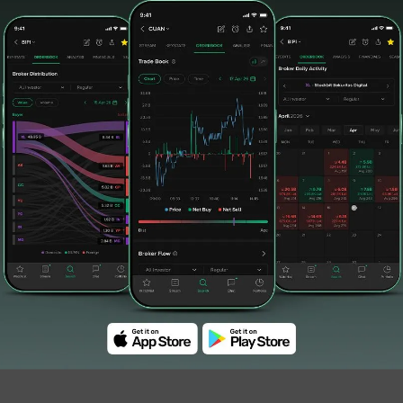
OJK Beber 4 Pilar Utama Roadmap
Pasar Modal Berkelanjutan 2026-2030
24/07/2026, 07:15 WIB
2
1
3
4
Last ›