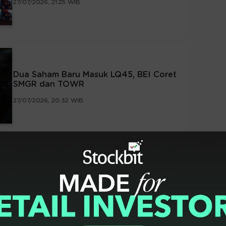
27/07/2026, 21:25 WIB
Dua Saham Baru Masuk LQ45, BEI Coret
SMGR dan TOWR
27/07/2026, 20:32 WIB
BEI Umumkan Daftar Terbaru Saham
LQ45, IDX30 dan IDX80
27/07/2026, 20:13 WIB