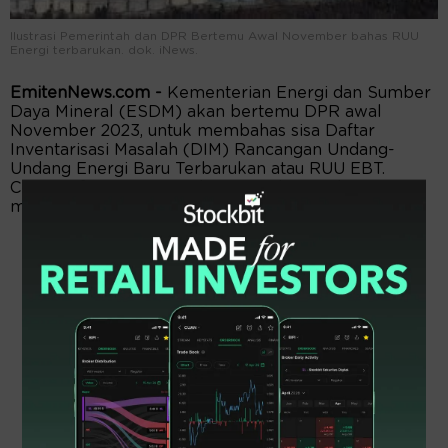
Ilustrasi Pemerintah dan DPR Bertemu Awal November bahas RUU
Energi terbarukan. dok. iNews.
EmitenNews.com -
Kementerian Energi dan Sumber
Daya Mineral (ESDM) akan bertemu DPR awal
November 2023, untuk membahas sisa Daftar
Inventarisasi Masalah (DIM) Rancangan Undang-
Undang Energi Baru Terbarukan atau RUU EBT.
Center of Economic and Law Studies (Celios)
mendorong agar RUU EBT segera diselesaikan.