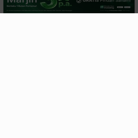
Terima Duta Siswa 24 Provinsi
Indonesia
1 hari yang lalu
Trending
Lihat Semua