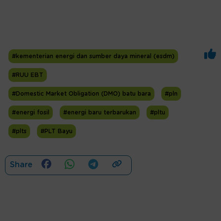
#kementerian energi dan sumber daya mineral (esdm)
#RUU EBT
#Domestic Market Obligation (DMO) batu bara
#pln
#energi fosil
#energi baru terbarukan
#pltu
#plts
#PLT Bayu
Share