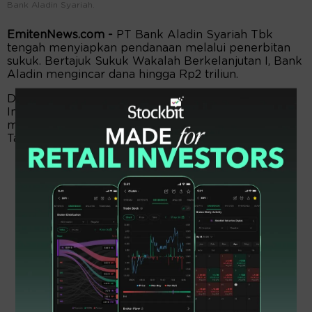
Bank Aladin Syariah.
EmitenNews.com -
PT Bank Aladin Syariah Tbk
tengah menyiapkan pendanaan melalui penerbitan
sukuk. Bertajuk Sukuk Wakalah Berkelanjutan I, Bank
Aladin mengincar dana hingga Rp2 triliun.
Dalam keterbukaan informasi ke Bursa Efek
Indonesia (BEI), Rabu (31/12), Bank Aladin akan
memulai penawaran Sukuk Wakalah Berkelanjutan I
Tahap I senilai Rp500 miliar.