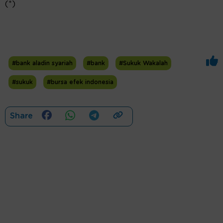
(*)
#bank aladin syariah
#bank
#Sukuk Wakalah
#sukuk
#bursa efek indonesia
Share