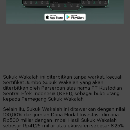
Sukuk Wakalah ini diterbitkan tanpa warkat, kecuali
Sertifikat Jumbo Sukuk Wakalah yang akan
diterbitkan oleh Perseroan atas nama PT Kustodian
Sentral Efek Indonesia (KSEI), sebagai bukti utang
kepada Pemegang Sukuk Wakalah.
Selain itu, Sukuk Wakalah ini ditawarkan dengan nilai
100,00% dari jumlah Dana Modal Investasi, dimana
Rp500 miliar dengan Imbal Hasil Sukuk Wakalah
sebesar Rp41,25 miliar atau ekuivalen sebesar 8,25%