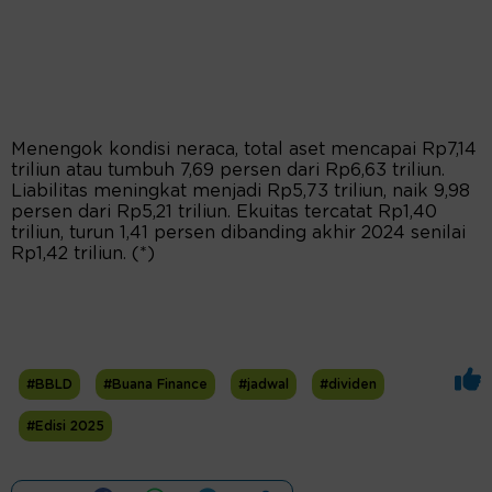
Menengok kondisi neraca, total aset mencapai Rp7,14
triliun atau tumbuh 7,69 persen dari Rp6,63 triliun.
Liabilitas meningkat menjadi Rp5,73 triliun, naik 9,98
persen dari Rp5,21 triliun. Ekuitas tercatat Rp1,40
triliun, turun 1,41 persen dibanding akhir 2024 senilai
Rp1,42 triliun. (*)
#BBLD
#Buana Finance
#jadwal
#dividen
#Edisi 2025