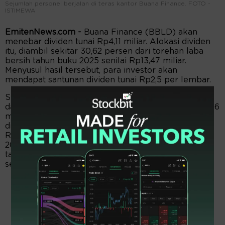
Sejumlah personel berjalan di teras kantor Buana Finance. FOTO -
ISTIMEWA
EmitenNews.com -
Buana Finance (BBLD) akan
menebar dividen tunai Rp4,11 miliar. Alokasi dividen
itu, diambil sekitar 30,62 persen dari torehan laba
bersih tahun buku 2025 senilai Rp13,47 miliar.
Menyusul hasil tersebut, para investor akan
mendapat santunan dividen tunai Rp2,5 per lembar.
Selanjutnya, sebesar Rp1 miliar disisihkan sebagai
dana cadangan. Dan, sisa laba bersih sejumlah Rp8,36
miliar atau sekitar 60 persen dari laba bersih
ditetapkan dan dibukukan sebagai laba ditahan.
Rencana pembagian dividen periode tahun buku
2025 sesuai hasil rapat umum pemegang saham
tahunan pada 18 Mei 2026 dengan rincian jadwal
sebagai berikut.