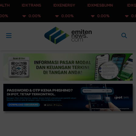
IDXTRANS
IDXENERGY
IDXMESBUMN
IDXQ30
0.00%
0.00%
0.00%
0.00%