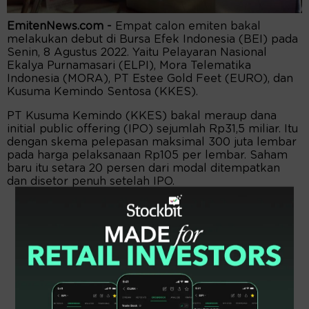
EmitenNews.com -
Empat calon emiten bakal
melakukan debut di Bursa Efek Indonesia (BEI) pada
Senin, 8 Agustus 2022. Yaitu Pelayaran Nasional
Ekalya Purnamasari (ELPI), Mora Telematika
Indonesia (MORA), PT Estee Gold Feet (EURO), dan
Kusuma Kemindo Sentosa (KKES).
PT Kusuma Kemindo (KKES) bakal meraup dana
initial public offering (IPO) sejumlah Rp31,5 miliar. Itu
dengan skema pelepasan maksimal 300 juta lembar
pada harga pelaksanaan Rp105 per lembar. Saham
baru itu setara 20 persen dari modal ditempatkan
dan disetor penuh setelah IPO.