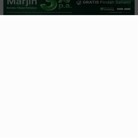
Trending
Lihat Semua
Pendapatan BBNI Melesat
Double-Digit
, Laba
Bersih Naik Tipis
14 jam yang lalu
Imbas
Tender Offer
, Bobot MAPI Dipangkas
FTSE Russell Picu
Rebalancing
1 hari yang lalu
SSIA Cetak Laba Lagi Berkat Ini, Djarum
Genggam 10% & Henan Kuasai 13%
1 hari yang lalu