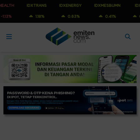
IDXTRANS
IDXENERGY
IDXMESBUMN
IDXQ30
1.18%
0.63%
0.41%
0.07%