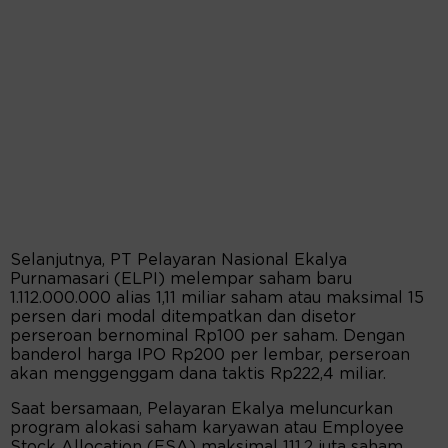
Selanjutnya, PT Pelayaran Nasional Ekalya
Purnamasari (ELPI) melempar saham baru
1.112.000.000 alias 1,11 miliar saham atau maksimal 15
persen dari modal ditempatkan dan disetor
perseroan bernominal Rp100 per saham. Dengan
banderol harga IPO Rp200 per lembar, perseroan
akan menggenggam dana taktis Rp222,4 miliar.
Saat bersamaan, Pelayaran Ekalya meluncurkan
program alokasi saham karyawan atau Employee
Stock Allocation (ESA) maksimal 111,2 juta saham