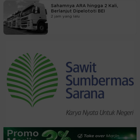
Sahamnya ARA hingga 2 Kali,
Berlanjut Dipelototi BEI
2 jam yang lalu