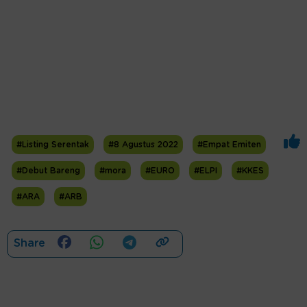
#Listing Serentak
#8 Agustus 2022
#Empat Emiten
#Debut Bareng
#mora
#EURO
#ELPI
#KKES
#ARA
#ARB
Share