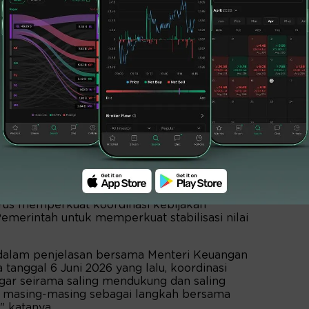
donesia memandang perlu untuk menempuh
perkuat stabilisasi nilai tukar Rupiah dengan
 dan sejumlah insentif lain untuk mendorong
abilisasi nilai tukar Rupiah dimaksud juga
l ekonomi Indonesia tetap terjaga dan sasaran
ercapai.
an lewat Direktur Komunikasi BI, Ramdan
rus memperkuat koordinasi kebijakan
emerintah untuk memperkuat stabilisasi nilai
dalam penjelasan bersama Menteri Keuangan
tanggal 6 Juni 2026 yang lalu, koordinasi
gar seirama saling mendukung dan saling
masing-masing sebagai langkah bersama
," katanya.