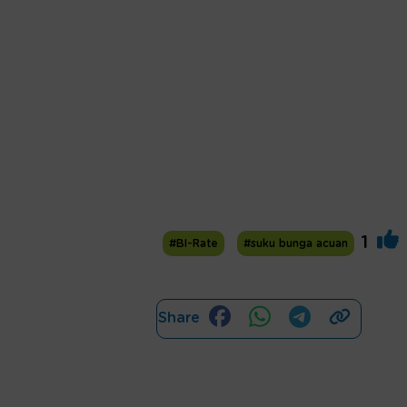
1
#BI-Rate
#suku bunga acuan
Share