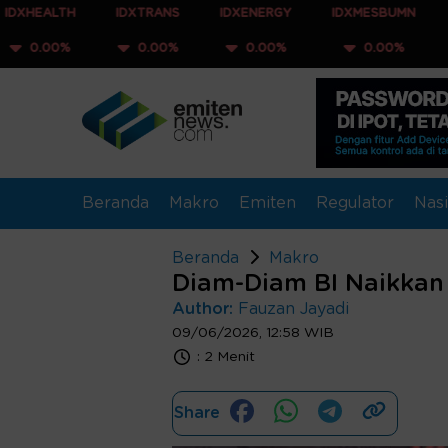
H
IDXTRANS
IDXENERGY
IDXMESBUMN
IDXQ30
0.00%
0.00%
0.00%
0.00%
Beranda
Makro
Emiten
Regulator
Nasi
Beranda
Makro
Diam-Diam BI Naikkan 
Author:
Fauzan Jayadi
09/06/2026, 12:58 WIB
:
2 Menit
Share