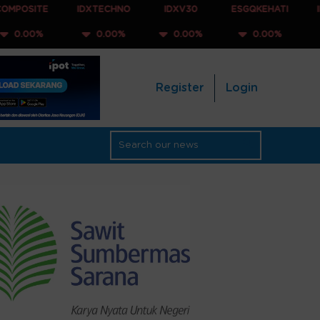
IDXTECHNO
IDXV30
ESGQKEHATI
IDXNONCYC
0.00%
0.00%
0.00%
0.00%
Register
Login