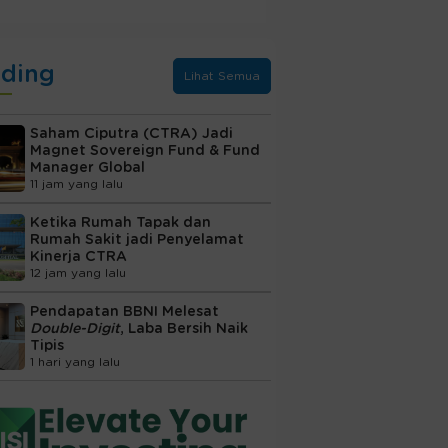
nding
Lihat Semua
Saham Ciputra (CTRA) Jadi
Magnet Sovereign Fund & Fund
Manager Global
11 jam yang lalu
Ketika Rumah Tapak dan
Rumah Sakit jadi Penyelamat
Kinerja CTRA
12 jam yang lalu
Pendapatan BBNI Melesat
Double-Digit
, Laba Bersih Naik
Tipis
1 hari yang lalu