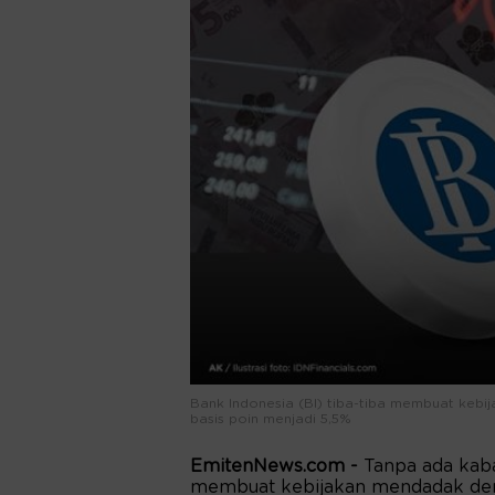
Bank Indonesia (BI) tiba-tiba membuat keb
basis poin menjadi 5,5%
EmitenNews.com -
Tanpa ada kaba
membuat kebijakan mendadak den