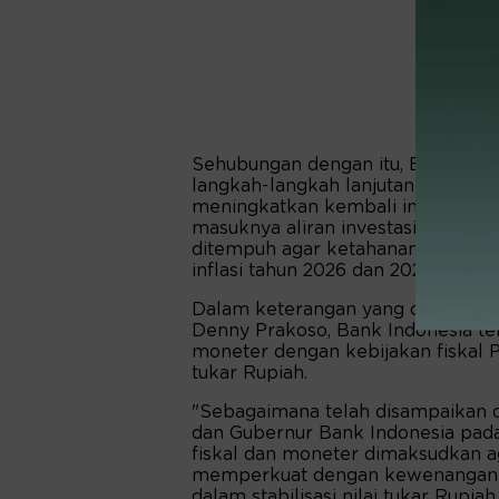
Sehubungan dengan itu, Bank In
langkah-langkah lanjutan guna mem
meningkatkan kembali imbal hasil
masuknya aliran investasi asing. St
ditempuh agar ketahanan eksterna
inflasi tahun 2026 dan 2027 tetap t
Dalam keterangan yang disampaik
Denny Prakoso, Bank Indonesia te
moneter dengan kebijakan fiskal P
tukar Rupiah.
"Sebagaimana telah disampaikan 
dan Gubernur Bank Indonesia pada 
fiskal dan moneter dimaksudkan a
memperkuat dengan kewenangan 
dalam stabilisasi nilai tukar Rupiah