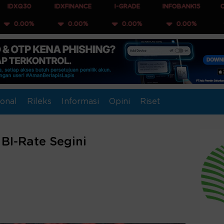
IDXFINANCE
I-GRADE
INFOBANK15
COMPOSITE
0.00%
0.00%
0.00%
0.00%
onal
Rileks
Informasi
Opini
Riset
BI-Rate Segini