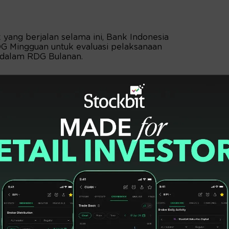
yang berjalan selama ini, Bank Indonesia
G Mingguan untuk evaluasi pelaksanaan
 dalam RDG Bulanan.
tanggal 19-20 Mei 2026, nilai tukar Rupiah
ebih lemah dari yang diperkirakan. Di
lobal yang terus berlanjut dan tingginya
eri, pelemahan juga didorong oleh aliran
i Indonesia.