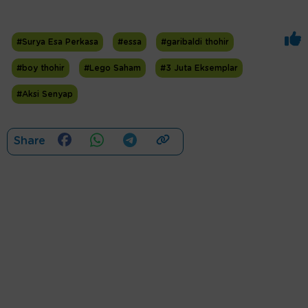
#Surya Esa Perkasa
#essa
#garibaldi thohir
#boy thohir
#Lego Saham
#3 Juta Eksemplar
#Aksi Senyap
Share