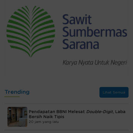
Trending
Lihat Semua
Pendapatan BBNI Melesat
Double-Digit
, Laba
Bersih Naik Tipis
20 jam yang lalu