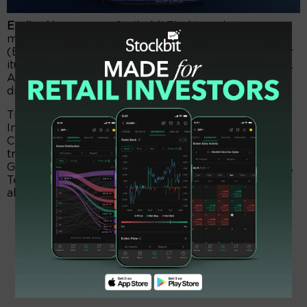
EmitenNews.com -
Garibaldi Thohir mulai
mengurangi kepemilikan saham Surya Esa Perkasa
(ESSA). Ya, pria dengan panggilan keren Boy Thohir
itu, melego 3.852.000 helai alias 3,85 juta eksemplar.
Aksi kakak Menteri BUMN Erick Thohir, telah
dilakukan pada Kamis, 2 Maret 2023.
Transaksi penjualan itu, dibantu Trimegah Sekuritas
Indonesia (TRIM), Indo Premier Sekuritas, dan
Ciptadana Sekuritas Asia. Dengan penuntasan
transaksi itu, timbunan saham lelaki beralamat di
Gedung Peluru Blok E/139 RT 002/003, Kebon Baru,
Tebet, Jakarta Selatan tersebut tersisa 6,38 persen
alias 1,09 miliar lembar.